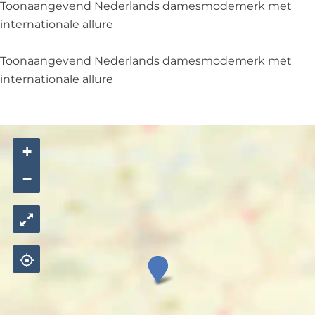
t
ä
e
r
r
Toonaangevend Nederlands damesmodemerk met
e
t
r
ä
internationale allure
r
e
t
r
e
Toonaangevend Nederlands damesmodemerk met
r
internationale allure
+
−
C
l
a
u
d