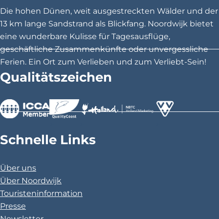
e
e
e
Die hohen Dünen, weit ausgestreckten Wälder und der
i
i
i
13 km lange Sandstrand als Blickfang. Noordwijk bietet
t
t
t
eine wunderbare Kulisse für Tagesausflüge,
e
e
e
geschäftliche Zusammenkünfte oder unvergessliche
t
t
t
Ferien. Ein Ort zum Verlieben und zum Verliebt-Sein!
e
e
e
Qualitätszeichen
i
i
i
l
l
l
e
e
e
n
n
n
>
>
>
a
a
a
Schnelle Links
u
u
u
f
f
f
Über uns
F
X
P
Über Noordwijk
a
i
Touristeninformation
c
n
Presse
e
t
Newsletter