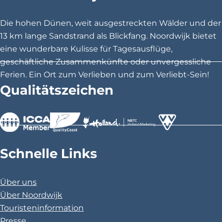
a
Die hohen Dünen, weit ausgestreckten Wälder und der
\
13 km lange Sandstrand als Blickfang. Noordwijk bietet
eine wunderbare Kulisse für Tagesausflüge,
u
geschäftliche Zusammenkünfte oder unvergessliche
0
Ferien. Ein Ort zum Verlieben und zum Verliebt-Sein!
Qualitätszeichen
0
2
0
>
>
>
S
Schnelle Links
c
o
Über uns
Über Noordwijk
o
Touristeninformation
t
Presse