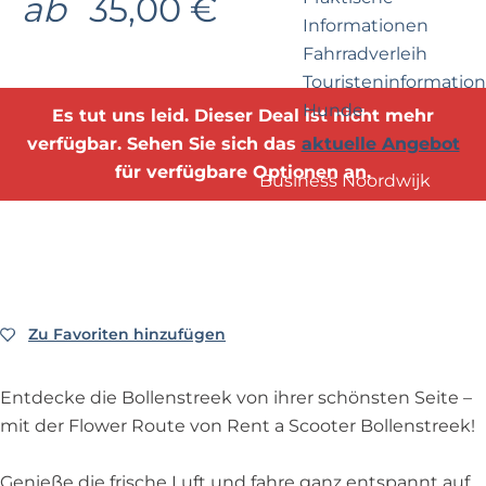
ab
35,00 €
e
p
Informationen
r
a
Fahrradverleih
n
g
Touristeninformation
e
e
Hunde
h
Es tut uns leid. Dieser Deal ist nicht mehr
m
verfügbar. Sehen Sie sich das
aktuelle Angebot
e
für verfügbare Optionen an.
Business Noordwijk
n
Travel Trade
?
Zu Favoriten hinzufügen
Zu Favoriten hinzufügen
Entdecke die Bollenstreek von ihrer schönsten Seite –
mit der Flower Route von Rent a Scooter Bollenstreek!
Genieße die frische Luft und fahre ganz entspannt auf