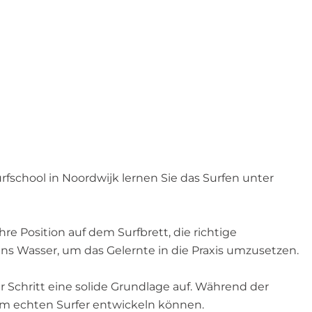
e
r
n
e
h
m
e
n
?
rfschool in Noordwijk lernen Sie das Surfen unter
e Position auf dem Surfbrett, die richtige
ns Wasser, um das Gelernte in die Praxis umzusetzen.
 Schritt eine solide Grundlage auf. Während der
nem echten Surfer entwickeln können.