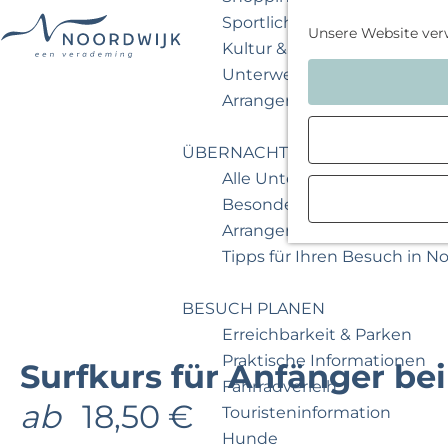
Sportlich & aktiv
Unsere Website ver
Kultur & Museum
G
Unterwegs mit Kindern
e
Arrangements & Angebote
h
e
ÜBERNACHTEN
n
Alle Unterkünfte
S
Besondere Übernachtunge
i
Arrangements & Angebote
e
Tipps für Ihren Besuch in N
z
u
BESUCH PLANEN
r
Erreichbarkeit & Parken
H
Praktische Informationen
Surfkurs für Anfänger bei
o
Fahrradverleih
ab
18,50 €
m
Touristeninformation
e
Hunde