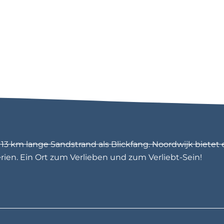
2
0
S
u
r
f
s
c
3 km lange Sandstrand als Blickfang. Noordwijk bietet 
en. Ein Ort zum Verlieben und zum Verliebt-Sein!
h
o
o
l