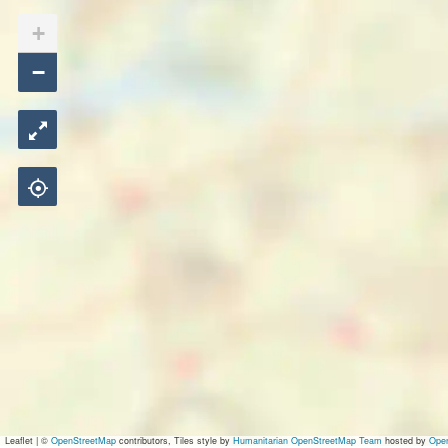
+
−
Leaflet
|
©
OpenStreetMap
contributors, Tiles style by
Humanitarian OpenStreetMap Team
hosted by
Ope