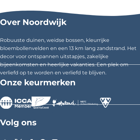
r
e
e
e
l
l
l
f
Over Noordwijk
d
d
d
s
e
e
e
z
z
z
c
Robuuste duinen, weidse bossen, kleurrijke
e
e
e
bloembollenvelden en een 13 km lang zandstrand. Het
h
p
p
p
decor voor ontspannen uitstapjes, zakelijke
o
a
a
a
bijeenkomsten en heerlijke vakanties. Een plek om
g
g
g
verliefd op te worden en verliefd te blijven.
o
i
i
i
Onze keurmerken
l
n
n
n
a
a
a
o
o
o
p
p
p
>
>
>
F
X
P
Volg ons
a
i
c
n