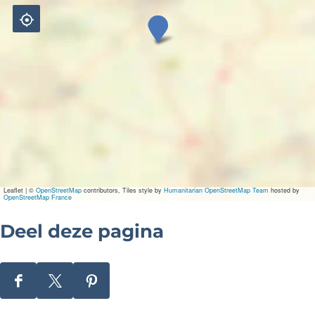
L
e
x
\
u
0
0
Leaflet
|
©
OpenStreetMap
contributors, Tiles style by
Humanitarian OpenStreetMap Team
hosted by
OpenStreetMap France
2
Deel deze pagina
0
S
D
D
D
u
e
e
e