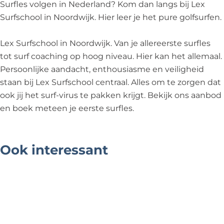
l
o
h
c
l
Surfles volgen in Nederland? Kom dan langs bij Lex
o
o
h
Surfschool in Noordwijk. Hier leer je het pure golfsurfen.
l
o
o
l
o
Lex Surfschool in Noordwijk. Van je allereerste surfles
l
tot surf coaching op hoog niveau. Hier kan het allemaal.
Persoonlijke aandacht, enthousiasme en veiligheid
staan bij Lex Surfschool centraal. Alles om te zorgen dat
ook jij het surf-virus te pakken krijgt. Bekijk ons aanbod
en boek meteen je eerste surfles.
Ook interessant