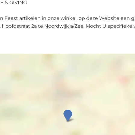
ME & GIVING
 Feest artikelen in onze winkel, op deze Website een gl
Hoofdstraat 2a te Noordwijk a/Zee. Mocht U specifieke 
J
o
l
l
y