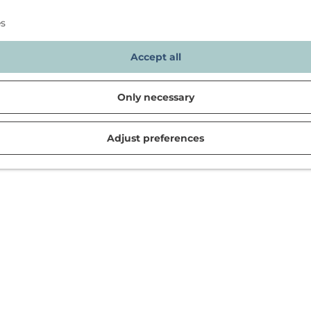
es
Accept all
Only necessary
Adjust preferences
d in Noordwijk