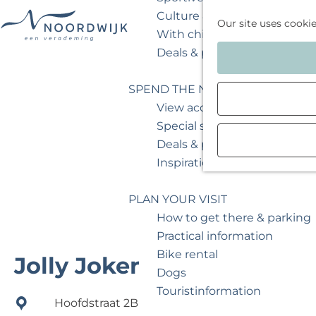
Culture & museum
Our site uses cooki
With children
G
Deals & packages
o
t
SPEND THE NIGHT
o
View accommodations
t
Special stays
h
Deals & packages
e
Inspiration for your weeken
h
o
PLAN YOUR VISIT
m
How to get there & parking
e
Practical information
p
Bike rental
Jolly Joker
a
Dogs
g
Touristinformation
Hoofdstraat 2B
e