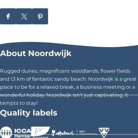
S
S
S
h
h
h
a
a
a
r
r
r
About Noordwijk
e
e
e
t
t
t
h
h
h
Rugged dunes, magnificent woodlands, flower fields
i
i
i
and 13 km of fantastic sandy beach. Noordwijk is a great
s
s
s
place to be for a relaxed break, a business meeting or a
p
p
p
wonderful holiday. Noordwijk isn't just captivating, it
a
a
a
tempts to stay!
g
g
g
Quality labels
e
e
e
o
o
o
n
n
n