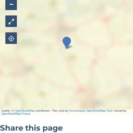
−
T
h
e
G
o
o
d
L
i
f
e
Leaflet
|
©
OpenStreetMap
contributors, Tiles style by
Humanitarian OpenStreetMap Team
hosted by
OpenStreetMap France
Share this page