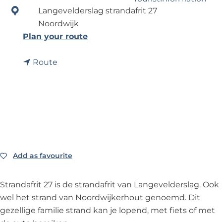
?
Langevelderslag strandafrit 27
Noordwijk
Business Noordwijk
t
Plan your route
Travel Trade
o
t
L
Route
o
a
L
n
a
g
n
e
g
v
e
e
v
l
Add as favourite
Add as favourite
e
d
l
e
Strandafrit 27 is de strandafrit van Langevelderslag. Ook
d
r
wel het strand van Noordwijkerhout genoemd. Dit
e
s
gezellige familie strand kan je lopend, met fiets of met
r
l