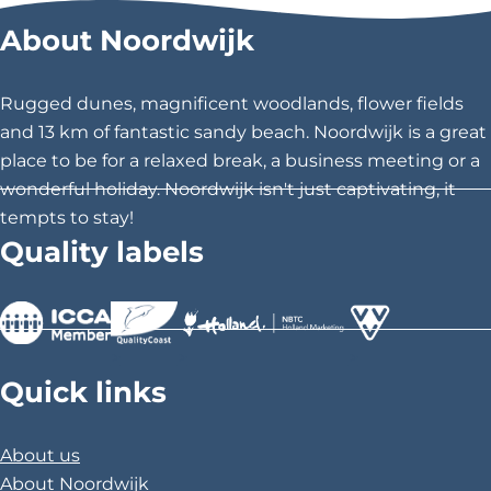
r
r
r
t
About Noordwijk
2
e
e
e
7
t
t
t
h
h
h
Rugged dunes, magnificent woodlands, flower fields
i
i
i
and 13 km of fantastic sandy beach. Noordwijk is a great
s
s
s
place to be for a relaxed break, a business meeting or a
p
p
p
wonderful holiday. Noordwijk isn't just captivating, it
a
a
a
tempts to stay!
g
g
g
Quality labels
e
e
e
o
o
o
n
n
n
F
X
P
>
>
>
a
i
Quick links
c
n
e
t
About us
b
e
About Noordwijk