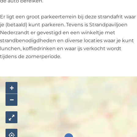
de auto bereiken.
s
a
l
g
Er ligt een groot parkeerterrein bij deze strandafrit waar
a
,
je (betaald) kunt parkeren. Tevens is Strandpaviljoen
g
S
Nederzandt er gevestigd en een winkeltje met
,
t
strandbenodigdheden en diverse locaties waar je kunt
S
r
lunchen, koffiedrinken en waar ijs verkocht wordt
t
a
tijdens de zomerperiode.
r
n
a
d
n
a
d
f
+
a
r
−
f
i
r
t
i
2
t
7
2
L