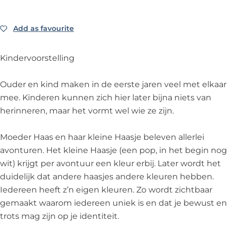
-
E
-
I
i
M
-
M
M
j
i
M
i
U
n
Add as favourite
Add as favourite
j
i
j
Z
K
n
j
n
E
l
Kindervoorstelling
K
n
K
-
e
l
K
l
M
u
Ouder en kind maken in de eerste jaren veel met elkaar
e
l
e
i
r
mee. Kinderen kunnen zich hier later bijna niets van
u
e
u
j
e
herinneren, maar het vormt wel wie ze zijn.
r
u
r
n
n
e
r
e
K
-
Moeder Haas en haar kleine Haasje beleven allerlei
n
e
n
l
M
avonturen. Het kleine Haasje (een pop, in het begin nog
-
n
-
e
i
wit) krijgt per avontuur een kleur erbij. Later wordt het
M
-
M
u
m
duidelijk dat andere haasjes andere kleuren hebben.
i
M
i
r
e
Iedereen heeft z’n eigen kleuren. Zo wordt zichtbaar
m
i
m
e
W
gemaakt waarom iedereen uniek is en dat je bewust en
e
m
e
n
a
trots mag zijn op je identiteit.
W
e
W
-
v