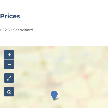
Prices
€12.50 Standaard
+
−
M
I
N
I