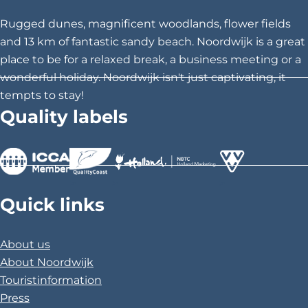
(
h
h
h
2
Rugged dunes, magnificent woodlands, flower fields
+
i
i
i
and 13 km of fantastic sandy beach. Noordwijk is a great
)
s
s
s
place to be for a relaxed break, a business meeting or a
p
p
p
wonderful holiday. Noordwijk isn't just captivating, it
a
a
a
tempts to stay!
g
g
g
Quality labels
e
e
e
o
o
o
n
n
n
F
X
P
>
>
>
a
i
Quick links
c
n
e
t
About us
b
e
About Noordwijk
o
r
Touristinformation
o
e
Press
k
s