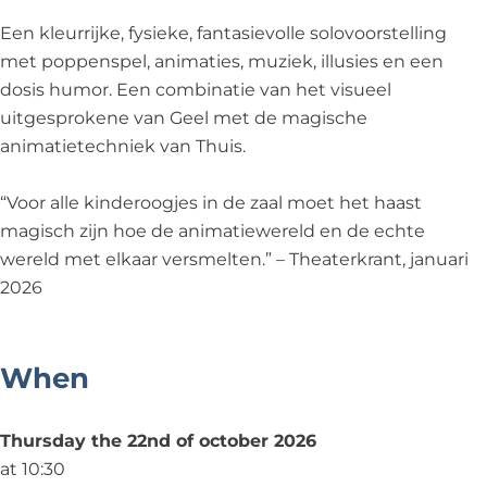
a
W
a
M
e
Een kleurrijke, fysieke, fantasievolle solovoorstelling
v
a
v
i
(
met poppenspel, animaties, muziek, illusies en een
e
v
e
m
2
dosis humor. Een combinatie van het visueel
(
e
(
e
+
uitgesprokene van Geel met de magische
2
(
2
W
)
animatietechniek van Thuis.
+
2
+
a
)
+
)
v
“Voor alle kinderoogjes in de zaal moet het haast
)
e
magisch zijn hoe de animatiewereld en de echte
(
wereld met elkaar versmelten.” – Theaterkrant, januari
2
2026
+
)
When
Thursday the 22nd of october 2026
at 10:30