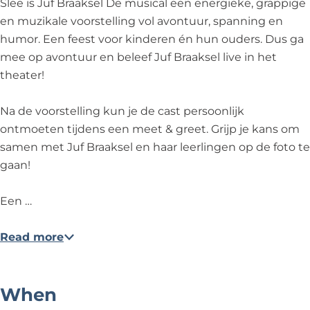
Slee is Juf Braaksel De musical een energieke, grappige
i
w
i
E
g
en muzikale voorstelling vol avontuur, spanning en
n
i
n
e
e
humor. Een feest voor kinderen én hun ouders. Dus ga
g
n
g
n
n
mee op avontuur en beleef Juf Braaksel live in het
e
g
e
s
d
theater!
n
e
n
w
e
d
n
d
i
n
Na de voorstelling kun je de cast persoonlijk
e
d
e
n
s
ontmoeten tijdens een meet & greet. Grijp je kans om
n
e
n
g
p
samen met Juf Braaksel en haar leerlingen op de foto te
s
n
s
e
a
gaan!
p
s
p
n
n
a
p
a
d
n
Een …
n
a
n
e
e
n
n
n
n
n
Read more
e
n
e
s
d
n
e
n
p
a
d
n
d
a
v
When
a
d
a
n
o