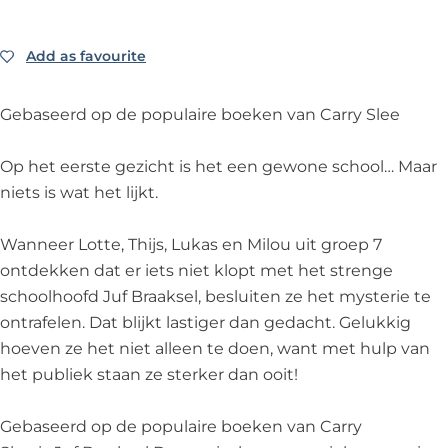
s
k
s
B
l
e
s
e
r
D
l
e
l
a
e
Add as favourite
Add as favourite
D
l
D
a
M
e
D
e
k
u
Gebaseerd op de populaire boeken van Carry Slee
M
e
M
s
s
u
M
u
e
i
Op het eerste gezicht is het een gewone school… Maar
s
u
s
l
c
niets is wat het lijkt.
i
s
i
D
a
c
i
c
e
l
Wanneer Lotte, Thijs, Lukas en Milou uit groep 7
a
c
a
M
-
ontdekken dat er iets niet klopt met het strenge
l
a
l
u
E
schoolhoofd Juf Braaksel, besluiten ze het mysterie te
-
l
-
s
e
ontrafelen. Dat blijkt lastiger dan gedacht. Gelukkig
E
-
E
i
n
hoeven ze het niet alleen te doen, want met hulp van
e
E
e
c
s
het publiek staan ze sterker dan ooit!
n
e
n
a
w
s
n
s
l
i
Gebaseerd op de populaire boeken van Carry
w
s
w
-
n