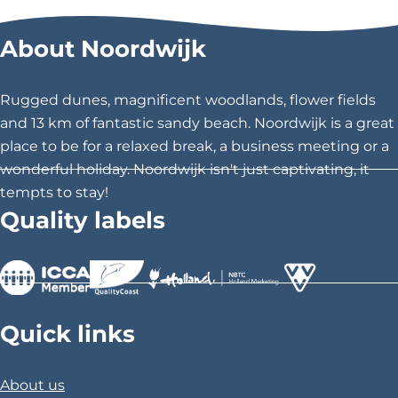
w
r
r
r
i
About Noordwijk
n
e
e
e
g
t
t
t
e
h
h
h
n
Rugged dunes, magnificent woodlands, flower fields
d
i
i
i
and 13 km of fantastic sandy beach. Noordwijk is a great
e
s
s
s
n
place to be for a relaxed break, a business meeting or a
s
p
p
p
wonderful holiday. Noordwijk isn't just captivating, it
p
a
a
a
a
tempts to stay!
n
g
g
g
Quality labels
n
e
e
e
e
n
o
o
o
d
n
n
n
a
F
X
P
v
>
>
>
o
a
i
Quick links
n
c
n
t
u
e
t
u
About us
b
e
r