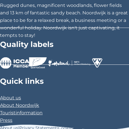
Rugged dunes, magnificent woodlands, flower fields
and 13 km of fantastic sandy beach. Noordwijk is a great
place to be for a relaxed break, a business meeting or a
wonderful holiday. Noordwijk isn't just captivating, it
tempts to stay!
Quality labels
>
>
>
Quick links
About us
About Noordwijk
Touristinformation
Press
About us
|
Privacy Statement
|
Cookie Statement
|