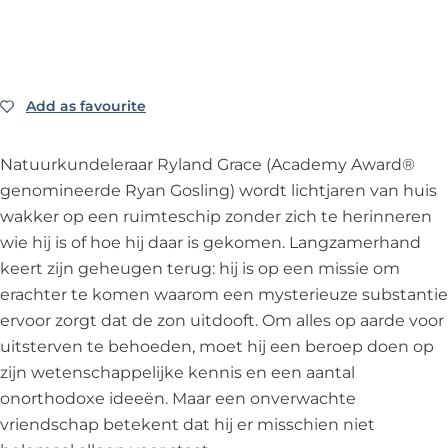
M
l
M
t
r
a
M
a
H
y
r
a
r
a
y
r
y
i
y
l
Add as favourite
Add as favourite
M
a
Natuurkundeleraar Ryland Grace (Academy Award®
r
genomineerde Ryan Gosling) wordt lichtjaren van huis
y
wakker op een ruimteschip zonder zich te herinneren
wie hij is of hoe hij daar is gekomen. Langzamerhand
keert zijn geheugen terug: hij is op een missie om
erachter te komen waarom een mysterieuze substantie
ervoor zorgt dat de zon uitdooft. Om alles op aarde voor
uitsterven te behoeden, moet hij een beroep doen op
zijn wetenschappelijke kennis en een aantal
onorthodoxe ideeën. Maar een onverwachte
vriendschap betekent dat hij er misschien niet