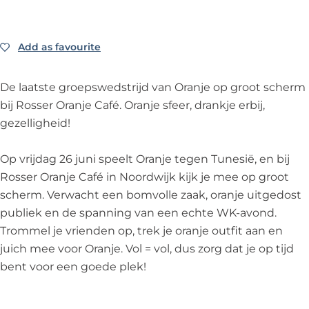
i
R
j
o
R
s
Add as favourite
Add as favourite
o
s
s
e
De laatste groepswedstrijd van Oranje op groot scherm
s
r
bij Rosser Oranje Café. Oranje sfeer, drankje erbij,
e
O
gezelligheid!
r
r
O
a
Op vrijdag 26 juni speelt Oranje tegen Tunesië, en bij
r
n
Rosser Oranje Café in Noordwijk kijk je mee op groot
a
j
scherm. Verwacht een bomvolle zaak, oranje uitgedost
n
e
publiek en de spanning van een echte WK-avond.
j
C
Trommel je vrienden op, trek je oranje outfit aan en
e
a
juich mee voor Oranje. Vol = vol, dus zorg dat je op tijd
C
f
bent voor een goede plek!
a
é
f