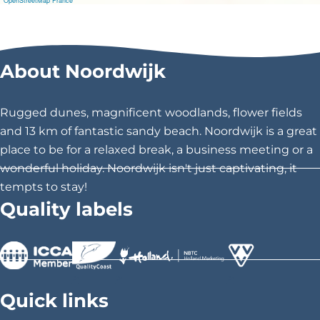
OpenStreetMap France
s
e
r
O
r
About Noordwijk
a
n
j
Rugged dunes, magnificent woodlands, flower fields
e
C
and 13 km of fantastic sandy beach. Noordwijk is a great
a
place to be for a relaxed break, a business meeting or a
f
é
wonderful holiday. Noordwijk isn't just captivating, it
tempts to stay!
Quality labels
>
>
>
Quick links