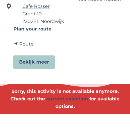
?
Cafe Rosser
Grent 10
Business Noordwijk
2202EL Noordwijk
Travel Trade
t
Plan your route
o
t
W
Route
o
K
W
-
Bekijk meer
K
k
-
o
k
o
o
r
Sorry, this activity is not available anymore.
o
t
Check out the
current selection
for available
r
s
options.
t
b
s
i
b
j