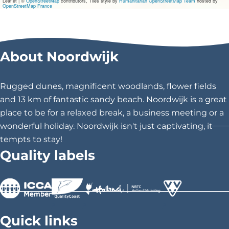
Leaflet
|
©
OpenStreetMap
contributors, Tiles style by
Humanitarian OpenStreetMap Team
hosted by
r
OpenStreetMap France
K
i
d
s
-
About Noordwijk
H
a
r
Rugged dunes, magnificent woodlands, flower fields
p
e
and 13 km of fantastic sandy beach. Noordwijk is a great
D
place to be for a relaxed break, a business meeting or a
a
v
wonderful holiday. Noordwijk isn't just captivating, it
i
tempts to stay!
d
Quality labels
s
>
>
>
Quick links