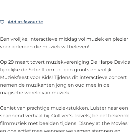
s
t
f
o
t
v
e
o
v
o
e
r
Add as favourite
Add as favourite
o
o
s
K
o
r
t
i
Een vrolijke, interactieve middag vol muziek en plezier
r
K
v
d
voor iedereen die muziek wil beleven!
K
i
o
s
i
d
o
-
Op 29 maart tovert muziekvereniging De Harpe Davids
d
s
r
H
tijdelijke de Schelft om tot een groots en vrolijk
s
-
K
a
Muziekfeest voor Kids! Tijdens dit interactieve concert
-
H
i
r
nemen de muzikanten jong en oud mee in de
H
a
d
p
magische wereld van muziek.
a
r
s
e
r
p
-
D
Geniet van prachtige muziekstukken. Luister naar een
p
e
H
a
spannend verhaal bij 'Gulliver’s Travels', beleef bekende
e
D
a
v
filmmuziek met beelden tijdens 'Disney at the Movies'
D
a
r
i
en doe actief mee wanneer we samen stampen en