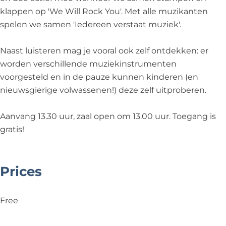
a
v
p
d
klappen op 'We Will Rock You'. Met alle muzikanten
v
i
e
s
spelen we samen 'Iedereen verstaat muziek'.
i
d
D
d
s
a
Naast luisteren mag je vooral ook zelf ontdekken: er
s
v
worden verschillende muziekinstrumenten
i
voorgesteld en in de pauze kunnen kinderen (en
d
nieuwsgierige volwassenen!) deze zelf uitproberen.
s
Aanvang 13.30 uur, zaal open om 13.00 uur. Toegang is
gratis!
Prices
Free