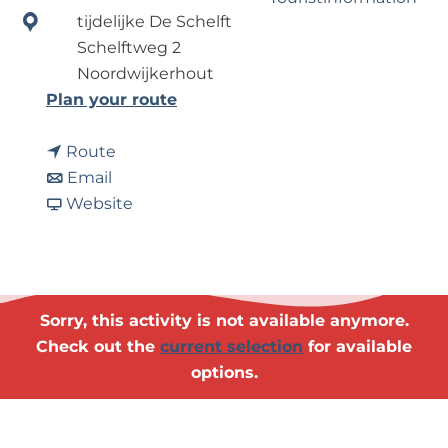
?
tijdelijke De Schelft
Schelftweg 2
Business Noordwijk
Noordwijkerhout
Travel Trade
t
Plan your route
o
t
M
Route
t
o
u
Email
o
M
F
z
Website
M
u
r
i
u
z
o
e
z
i
m
k
i
e
M
f
Sorry, this activity is not available anymore.
e
k
u
e
Check out the
current selection
for available
k
f
z
e
options.
f
e
i
s
e
e
e
t
e
s
k
v