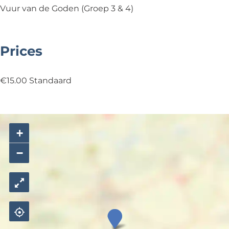
n
g
Vuur van de Goden (Groep 3 & 4)
o
d
e
Prices
n
€15.00 Standaard
+
−
M
u