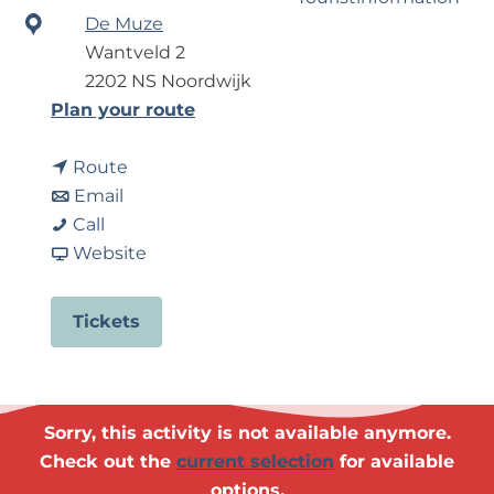
?
De Muze
Wantveld 2
Business Noordwijk
2202 NS Noordwijk
Travel Trade
t
Plan your route
o
t
M
Route
t
o
u
Email
M
o
M
s
Call
u
M
u
F
i
Website
s
u
s
r
c
i
s
i
o
B
Tickets
c
i
c
m
l
B
c
B
M
v
l
B
l
u
d
v
l
v
s
-
Sorry, this activity is not available anymore.
d
v
d
i
H
Check out the
current selection
for available
-
d
-
c
e
options.