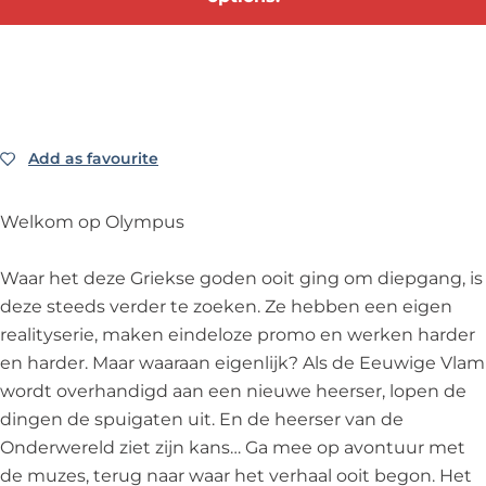
H
-
H
B
t
e
H
e
l
v
t
e
t
v
u
v
t
v
d
u
u
v
u
-
r
u
u
u
H
v
Add as favourite
Add as favourite
r
u
r
e
a
v
r
v
t
n
Welkom op Olympus
a
v
a
v
d
n
a
n
u
e
Waar het deze Griekse goden ooit ging om diepgang, is
d
n
d
u
g
deze steeds verder te zoeken. Ze hebben een eigen
e
d
e
r
o
realityserie, maken eindeloze promo en werken harder
g
e
g
v
d
en harder. Maar waaraan eigenlijk? Als de Eeuwige Vlam
o
g
o
a
e
wordt overhandigd aan een nieuwe heerser, lopen de
d
o
d
n
n
dingen de spuigaten uit. En de heerser van de
e
d
e
d
Onderwereld ziet zijn kans… Ga mee op avontuur met
n
e
n
e
de muzes, terug naar waar het verhaal ooit begon. Het