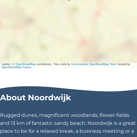
s
i
c
B
l
v
d
-
H
e
t
v
Leaflet
|
©
OpenStreetMap
contributors, Tiles style by
Humanitarian OpenStreetMap Team
hosted by
u
OpenStreetMap France
u
r
v
a
n
About Noordwijk
d
e
g
Rugged dunes, magnificent woodlands, flower fields
o
d
and 13 km of fantastic sandy beach. Noordwijk is a great
e
place to be for a relaxed break, a business meeting or a
n