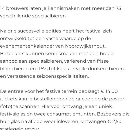
i
e
F
p
14 brouwers laten je kennismaken met meer dan 75
e
r
e
e
verschillende speciaalbieren
r
F
s
c
F
e
t
i
Na drie succesvolle edities heeft het festival zich
e
s
i
a
ontwikkeld tot een vaste waarde op de
s
t
v
a
evenementenkalender van Noordwijkerhout.
t
i
a
l
Bezoekers kunnen kennismaken met een breed
i
v
l
b
aanbod aan speciaalbieren, variërend van frisse
v
a
N
i
blondbieren en IPA’s tot karaktervolle donkere bieren
a
l
o
e
en verrassende seizoensspecialiteiten.
l
N
o
r
N
o
r
F
De entree voor het festivalterrein bedraagt € 14,00
o
o
d
e
(tickets kan je bestellen door de qr code op de poster
o
r
w
s
(foto) te scannen. Hiervoor ontvang je een uniek
r
d
i
t
festivalglas en twee consumptiemunten. Bezoekers die
d
w
j
i
hun glas na afloop weer inleveren, ontvangen € 2,50
w
i
k
v
statiegeld retour.