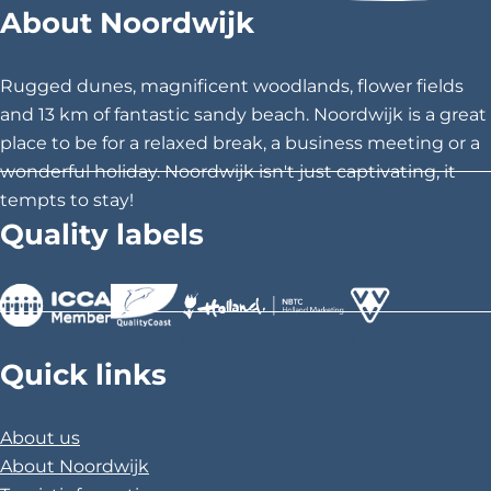
About Noordwijk
j
e
e
e
k
t
t
t
e
h
h
h
r
Rugged dunes, magnificent woodlands, flower fields
h
i
i
i
and 13 km of fantastic sandy beach. Noordwijk is a great
o
s
s
s
u
place to be for a relaxed break, a business meeting or a
t
p
p
p
wonderful holiday. Noordwijk isn't just captivating, it
a
a
a
tempts to stay!
g
g
g
Quality labels
e
e
e
o
o
o
n
n
n
F
X
P
>
>
>
a
i
Quick links
c
n
e
t
About us
b
e
About Noordwijk
o
r