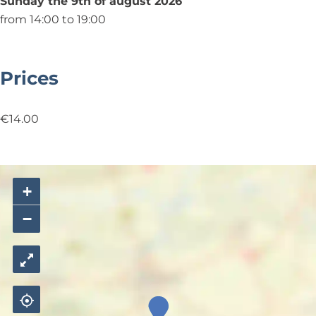
Sunday the 9th of august 2026
from 14:00 to 19:00
Prices
€14.00
+
−
S
p