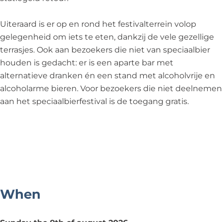
i
j
e
a
j
k
r
l
Uiteraard is er op en rond het festivalterrein volop
k
e
h
N
gelegenheid om iets te eten, dankzij de vele gezellige
e
r
o
o
terrasjes. Ook aan bezoekers die niet van speciaalbier
r
h
u
o
houden is gedacht: er is een aparte bar met
h
o
t
r
alternatieve dranken én een stand met alcoholvrije en
o
u
d
alcoholarme bieren. Voor bezoekers die niet deelnemen
u
t
w
aan het speciaalbierfestival is de toegang gratis.
t
i
j
k
e
r
h
o
When
u
t