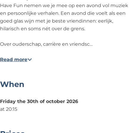
d
a
d
e
e
Have Fun nemen we je mee op een avond vol muziek
i
d
i
m
s
en persoonlijke verhalen. Een avond die voelt als een
e
i
e
e
N
goed glas wijn met je beste vriendinnen: eerlijk,
s
e
s
L
i
hilarisch en soms nét over de grens.
N
s
N
a
g
i
N
i
d
h
Over ouderschap, carrière en vriendsc…
g
i
g
i
t
h
g
h
e
(
Read more
t
h
t
s
v
(
t
(
N
o
v
(
v
i
l
When
o
v
o
g
h
l
o
l
h
u
Friday the 30th of october 2026
h
l
h
t
m
at 20:15
u
h
u
(
o
m
u
m
v
r
o
m
o
o
,