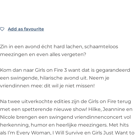
F
n
F
r
r
i
F
i
l
e
r
i
r
s
3
e
r
e
o
-
Add as favourite
Add as favourite
3
e
3
n
D
-
3
-
F
e
Zin in een avond écht hard lachen, schaamteloos
D
-
D
i
u
meezingen en even alles vergeten?
e
D
e
r
l
u
e
u
e
t
Kom dan naar Girls on Fire 3 want dat is gegarandeerd
l
u
l
3
i
een swingende, hilarische avond uit. Neem je
t
l
t
-
e
vriendinnen mee: dit wil je niet missen!
i
t
i
D
m
e
i
e
e
e
Na twee uitverkochte edities zijn de Girls on Fire terug
m
e
m
u
L
met een spetterende nieuwe show! Hilke, Jeannine en
e
m
e
l
a
Nicole brengen een swingend vriendinnenconcert vol
L
e
L
t
d
herkenning, humor en heerlijke meezingers. Met hits
a
L
a
i
i
als I’m Every Woman, I Will Survive en Girls Just Want to