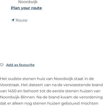
Noordwijk
t
Plan your route
o
t
O
Route
o
u
O
d
u
s
d
t
s
e
t
s
e
t
Add as favourite
Add as favourite
s
e
t
n
Het oudste stenen huis van Noordwijk staat in de
e
e
Voorstraat. Het dateert van na de verwoestende brand
n
n
van 1450 en behoort tot de eerste stenen huizen van
e
h
Noordwijk-Binnen. Na de brand kwam de verordening
n
u
dat er alleen nog stenen huizen gebouwd mochten