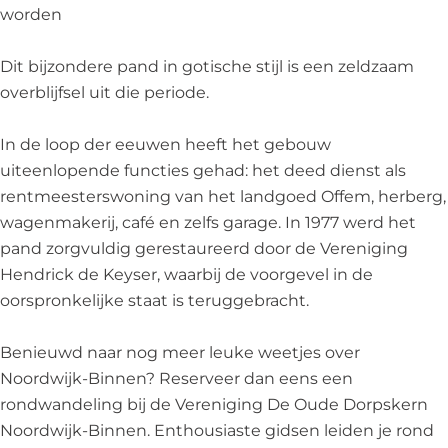
h
i
worden
u
s
i
Dit bijzondere pand in gotische stijl is een zeldzaam
s
overblijfsel uit die periode.
In de loop der eeuwen heeft het gebouw
uiteenlopende functies gehad: het deed dienst als
rentmeesterswoning van het landgoed Offem, herberg,
wagenmakerij, café en zelfs garage. In 1977 werd het
pand zorgvuldig gerestaureerd door de Vereniging
Hendrick de Keyser, waarbij de voorgevel in de
oorspronkelijke staat is teruggebracht.
Benieuwd naar nog meer leuke weetjes over
Noordwijk-Binnen? Reserveer dan eens een
rondwandeling bij de Vereniging De Oude Dorpskern
Noordwijk-Binnen. Enthousiaste gidsen leiden je rond