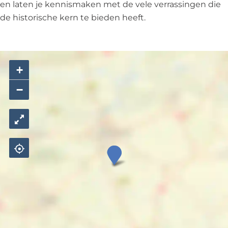
en laten je kennismaken met de vele verrassingen die
de historische kern te bieden heeft.
+
−
O
u
d
s
t
e
s
t
e