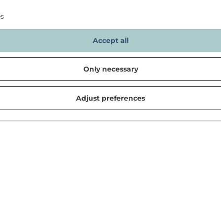
es
Accept all
Only necessary
Adjust preferences
d in Noordwijk