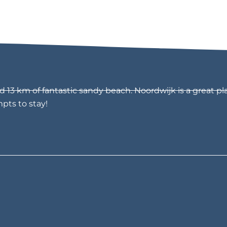
13 km of fantastic sandy beach. Noordwijk is a great pla
mpts to stay!