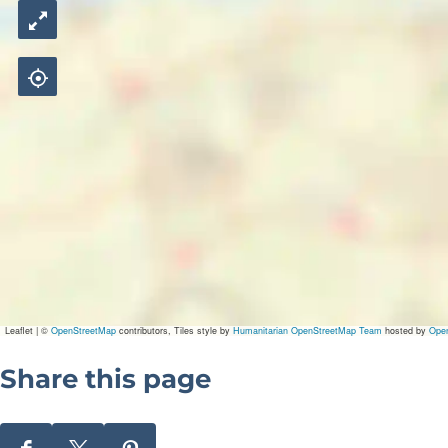
Leaflet
|
©
OpenStreetMap
contributors, Tiles style by
Humanitarian OpenStreetMap Team
hosted by
Ope
Share this page