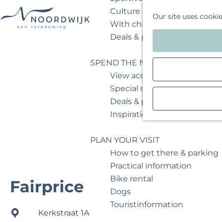
Culture & museum
Our site uses cooki
With children
G
Deals & packages
o
t
SPEND THE NIGHT
o
View accommodations
t
Special stays
h
Deals & packages
e
Inspiration for your weeken
h
o
PLAN YOUR VISIT
m
How to get there & parking
e
Practical information
p
Bike rental
Fairprice
a
Dogs
g
Touristinformation
Kerkstraat 1A
e