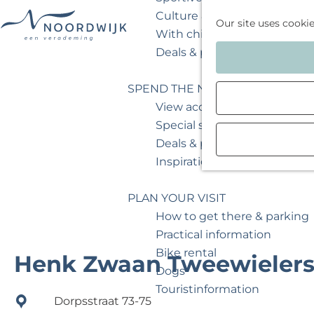
Culture & museum
Our site uses cooki
With children
G
Deals & packages
o
t
SPEND THE NIGHT
o
View accommodations
t
Special stays
h
Deals & packages
e
Inspiration for your weeken
h
o
PLAN YOUR VISIT
m
How to get there & parking
e
Practical information
p
Bike rental
Henk Zwaan Tweewieler
a
Dogs
g
Touristinformation
Dorpsstraat 73-75
e