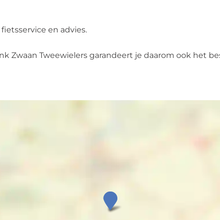
fietsservice en advies.
nk Zwaan Tweewielers garandeert je daarom ook het beste
H
e
n