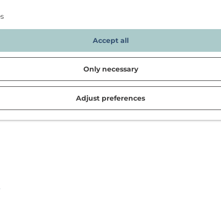
es
Accept all
Only necessary
Adjust preferences
d in Noordwijk
s