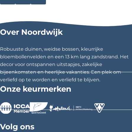
D
D
D
e
e
e
e
e
e
l
l
l
Over Noordwijk
d
d
d
e
e
e
z
z
z
Robuuste duinen, weidse bossen, kleurrijke
e
e
e
bloembollenvelden en een 13 km lang zandstrand. Het
p
p
p
decor voor ontspannen uitstapjes, zakelijke
a
a
a
bijeenkomsten en heerlijke vakanties. Een plek om
g
g
g
verliefd op te worden en verliefd te blijven.
i
i
i
Onze keurmerken
n
n
n
a
a
a
o
o
o
p
p
p
>
>
>
F
X
P
Volg ons
a
i