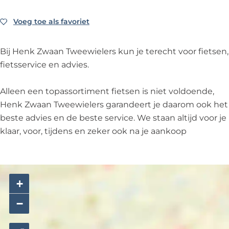
e
T
n
a
e
H
e
w
T
n
e
Voeg toe als favoriet
Voeg toe als favoriet
e
w
e
w
T
w
n
i
e
e
w
i
k
Bij Henk Zwaan Tweewielers kun je terecht voor fietsen,
e
w
e
e
e
Z
fietsservice en advies.
l
i
w
e
l
w
e
e
i
w
e
a
Alleen een topassortiment fietsen is niet voldoende,
r
l
e
i
r
a
Henk Zwaan Tweewielers garandeert je daarom ook het
s
e
l
e
s
n
beste advies en de beste service. We staan altijd voor je
r
e
l
T
klaar, voor, tijdens en zeker ook na je aankoop
s
r
e
w
s
r
e
s
e
+
w
i
−
e
l