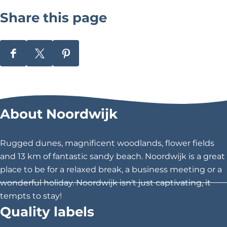
Share this page
S
S
S
h
h
h
a
a
a
r
r
r
About Noordwijk
e
e
e
t
t
t
h
h
h
Rugged dunes, magnificent woodlands, flower fields
i
i
i
and 13 km of fantastic sandy beach. Noordwijk is a great
s
s
s
place to be for a relaxed break, a business meeting or a
p
p
p
wonderful holiday. Noordwijk isn't just captivating, it
a
a
a
tempts to stay!
g
g
g
Quality labels
e
e
e