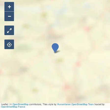
+
−
Z
e
e
m
a
n
Leaflet
|
©
OpenStreetMap
contributors, Tiles style by
Humanitarian OpenStreetMap Team
hosted by
OpenStreetMap France