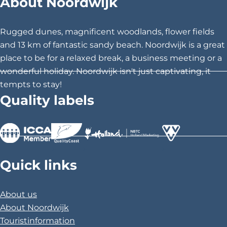
About Noordwijk
e
e
e
t
t
t
h
h
h
Rugged dunes, magnificent woodlands, flower fields
i
i
i
and 13 km of fantastic sandy beach. Noordwijk is a great
s
s
s
place to be for a relaxed break, a business meeting or a
p
p
p
wonderful holiday. Noordwijk isn't just captivating, it
a
a
a
tempts to stay!
g
g
g
Quality labels
e
e
e
o
o
o
n
n
n
F
X
P
>
>
>
a
i
Quick links
c
n
e
t
About us
b
e
About Noordwijk
o
r
Touristinformation
o
e