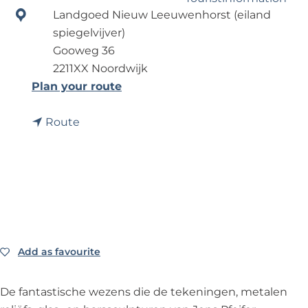
?
Landgoed Nieuw Leeuwenhorst (eiland
spiegelvijver)
Business Noordwijk
Gooweg 36
Travel Trade
2211XX Noordwijk
t
Plan your route
o
t
J
Route
o
e
J
n
e
s
n
P
s
f
P
e
f
i
Add as favourite
Add as favourite
e
f
i
e
De fantastische wezens die de tekeningen, metalen
f
r