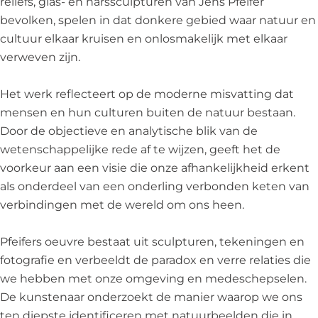
reliëfs, glas- en harssculpturen van Jens Pfeifer
e
-
bevolken, spelen in dat donkere gebied waar natuur en
r
H
cultuur elkaar kruisen en onlosmakelijk met elkaar
-
i
verweven zijn.
H
n
i
t
Het werk reflecteert op de moderne misvatting dat
n
e
mensen en hun culturen buiten de natuur bestaan.
t
r
Door de objectieve en analytische blik van de
e
w
wetenschappelijke rede af te wijzen, geeft het de
r
ä
voorkeur aan een visie die onze afhankelijkheid erkent
w
l
als onderdeel van een onderling verbonden keten van
ä
d
verbindingen met de wereld om ons heen.
l
l
d
e
Pfeifers oeuvre bestaat uit sculpturen, tekeningen en
l
r
fotografie en verbeeldt de paradox en verre relaties die
e
we hebben met onze omgeving en medeschepselen.
r
De kunstenaar onderzoekt de manier waarop we ons
ten diepste identificeren met natuurbeelden die in