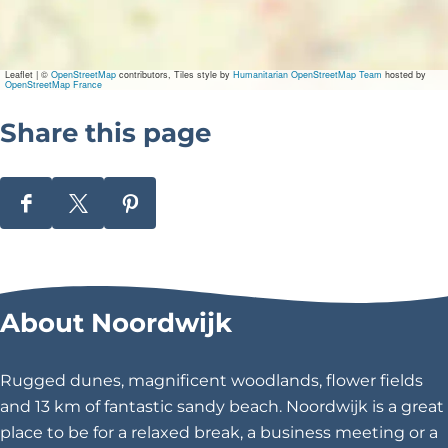
R
a
a
d
Leaflet
|
©
OpenStreetMap
contributors, Tiles style by
Humanitarian OpenStreetMap Team
hosted by
s
OpenStreetMap France
v
r
Share this page
o
u
w
e
'
S
S
S
h
h
h
a
a
a
r
r
r
About Noordwijk
e
e
e
t
t
t
h
h
h
Rugged dunes, magnificent woodlands, flower fields
i
i
i
and 13 km of fantastic sandy beach. Noordwijk is a great
s
s
s
place to be for a relaxed break, a business meeting or a