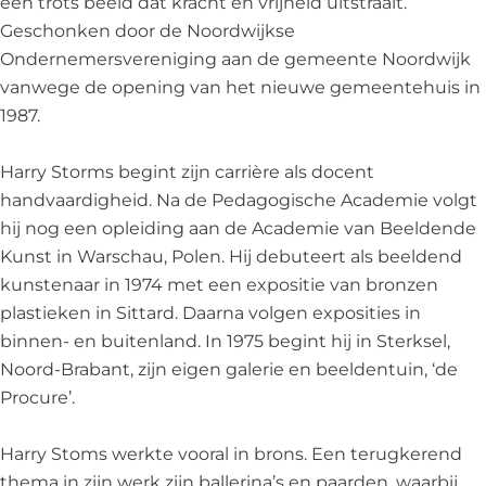
een trots beeld dat kracht en vrijheid uitstraalt.
a
r
d
Geschonken door de Noordwijkse
a
'
s
Ondernemersvereniging aan de gemeente Noordwijk
d
R
v
vanwege de opening van het nieuwe gemeentehuis in
s
a
r
1987.
v
a
o
r
d
u
Harry Storms begint zijn carrière als docent
o
s
w
handvaardigheid. Na de Pedagogische Academie volgt
u
v
e
hij nog een opleiding aan de Academie van Beeldende
w
r
'
Kunst in Warschau, Polen. Hij debuteert als beeldend
e
o
kunstenaar in 1974 met een expositie van bronzen
'
u
plastieken in Sittard. Daarna volgen exposities in
w
binnen- en buitenland. In 1975 begint hij in Sterksel,
e
Noord-Brabant, zijn eigen galerie en beeldentuin, ‘de
'
Procure’.
Harry Stoms werkte vooral in brons. Een terugkerend
thema in zijn werk zijn ballerina’s en paarden, waarbij