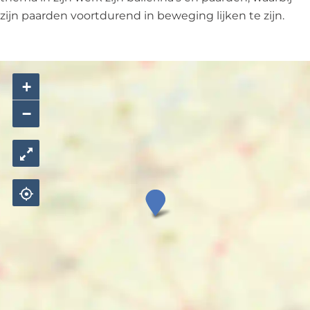
zijn paarden voortdurend in beweging lijken te zijn.
+
−
S
c
u
l
p
t
u
u
r
'