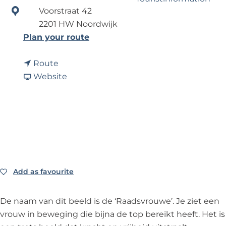
?
Voorstraat 42
2201 HW Noordwijk
Business Noordwijk
t
Plan your route
Travel Trade
o
t
S
Route
o
F
c
Website
S
r
u
c
o
l
u
m
p
l
S
t
p
c
u
t
u
u
u
l
r
Add as favourite
Add as favourite
u
p
'
r
t
R
De naam van dit beeld is de ‘Raadsvrouwe’. Je ziet een
'
u
a
vrouw in beweging die bijna de top bereikt heeft. Het is
R
u
a