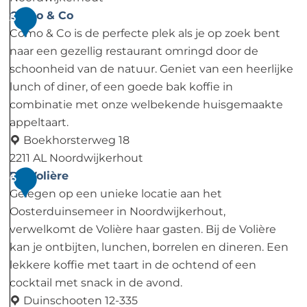
a
o
O
Como & Co
5
m
e
o
Como & Co is de perfecte plek als je op zoek bent
k
s
naar een gezellig restaurant omringd door de
e
t
schoonheid van de natuur. Geniet van een heerlijke
n
e
lunch of diner, of een goede bak koffie in
b
r
combinatie met onze welbekende huisgemaakte
o
d
appeltaart.
e
u
Boekhorsterweg 18
r
i
2211 AL Noordwijkerhout
d
n
C
De Volière
6
e
s
o
Gelegen op een unieke locatie aan het
r
e
m
Oosterduinsemeer in Noordwijkerhout,
i
m
o
verwelkomt de Volière haar gasten. Bij de Volière
j
e
&
kan je ontbijten, lunchen, borrelen en dineren. Een
L
e
C
lekkere koffie met taart in de ochtend of een
a
r
o
cocktail met snack in de avond.
n
Duinschooten 12-335