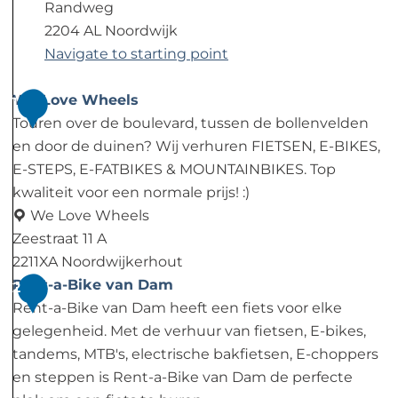
Randweg
2204 AL Noordwijk
Navigate to starting point
We Love Wheels
1
Touren over de boulevard, tussen de bollenvelden
en door de duinen? Wij verhuren FIETSEN, E-BIKES,
E-STEPS, E-FATBIKES & MOUNTAINBIKES. Top
kwaliteit voor een normale prijs! :)
We Love Wheels
Zeestraat 11 A
2211XA Noordwijkerhout
W
Rent-a-Bike van Dam
2
e
Rent-a-Bike van Dam heeft een fiets voor elke
L
gelegenheid. Met de verhuur van fietsen, E-bikes,
o
tandems, MTB's, electrische bakfietsen, E-choppers
v
en steppen is Rent-a-Bike van Dam de perfecte