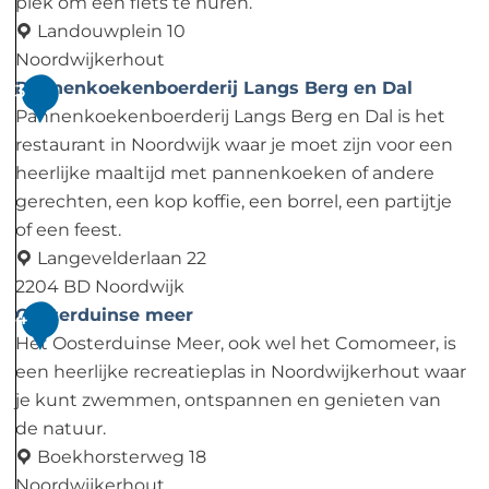
e
plek om een fiets te huren.
W
Landouwplein 10
h
Noordwijkerhout
e
R
Pannenkoekenboerderij Langs Berg en Dal
3
e
e
Pannenkoekenboerderij Langs Berg en Dal is het
l
n
restaurant in Noordwijk waar je moet zijn voor een
s
t
heerlijke maaltijd met pannenkoeken of andere
-
gerechten, een kop koffie, een borrel, een partijtje
a
of een feest.
-
Langevelderlaan 22
B
2204 BD Noordwijk
i
P
Oosterduinse meer
4
k
a
Het Oosterduinse Meer, ook wel het Comomeer, is
e
n
een heerlijke recreatieplas in Noordwijkerhout waar
v
n
je kunt zwemmen, ontspannen en genieten van
a
e
de natuur.
n
n
Boekhorsterweg 18
D
k
Noordwijkerhout