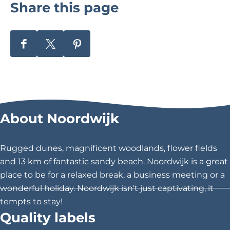
Share this page
n
w
t
i
T
j
e
k
S
S
S
s
e
h
h
h
p
r
a
a
a
e
h
r
r
r
l
o
e
e
e
d
u
About Noordwijk
t
t
t
u
t
h
h
h
y
C
i
i
i
Rugged dunes, magnificent woodlands, flower fields
n
e
s
s
s
and 13 km of fantastic sandy beach. Noordwijk is a great
N
n
p
p
p
place to be for a relaxed break, a business meeting or a
o
t
a
a
a
wonderful holiday. Noordwijk isn't just captivating, it
o
r
g
g
g
tempts to stay!
r
u
e
e
e
Quality labels
d
m
o
o
o