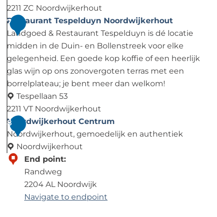
g
2211 ZC Noordwijkerhout
s
D
Restaurant Tespelduyn Noordwijkerhout
7
B
e
Landgoed & Restaurant Tespelduyn is dé locatie
e
V
midden in de Duin- en Bollenstreek voor elke
r
o
gelegenheid. Een goede kop koffie of een heerlijk
g
l
glas wijn op ons zonovergoten terras met een
e
i
borrelplateau; je bent meer dan welkom!
n
è
Tespellaan 53
D
r
2211 VT Noordwijkerhout
a
e
R
Noordwijkerhout Centrum
8
l
e
Noordwijkerhout, gemoedelijk en authentiek
s
Noordwijkerhout
t
N
End point:
a
o
Randweg
u
o
2204 AL Noordwijk
r
r
Navigate to endpoint
a
d