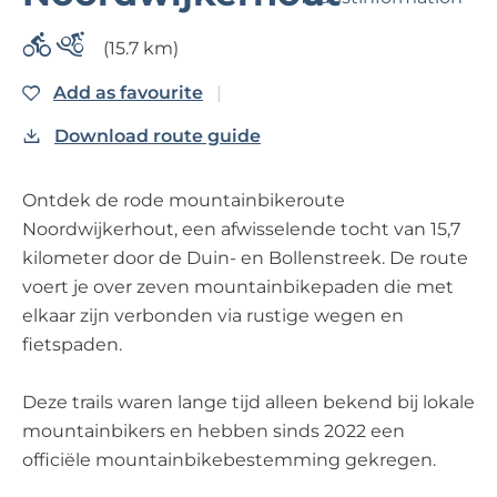
?
(15.7 km)
Business Noordwijk
Add as favourite
Add as favourite
Travel Trade
Download route guide
Ontdek de rode mountainbikeroute
Noordwijkerhout, een afwisselende tocht van 15,7
kilometer door de Duin- en Bollenstreek. De route
voert je over zeven mountainbikepaden die met
elkaar zijn verbonden via rustige wegen en
fietspaden.
Deze trails waren lange tijd alleen bekend bij lokale
mountainbikers en hebben sinds 2022 een
officiële mountainbikebestemming gekregen.