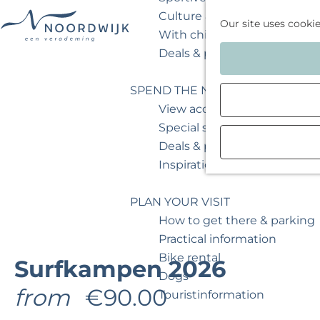
Culture & museum
Our site uses cooki
With children
G
Deals & packages
o
t
SPEND THE NIGHT
o
View accommodations
t
Special stays
h
Deals & packages
e
Inspiration for your weeken
h
o
PLAN YOUR VISIT
m
How to get there & parking
e
Practical information
p
Bike rental
Surfkampen 2026
a
Dogs
from
€90.00
g
Touristinformation
e