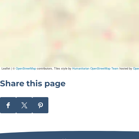
Leaflet
|
©
OpenStreetMap
contributors, Tiles style by
Humanitarian OpenStreetMap Team
hosted by
Ope
Share this page
S
S
S
h
h
h
a
a
a
r
r
r