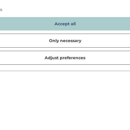
es
Accept all
Only necessary
Adjust preferences
d in Noordwijk