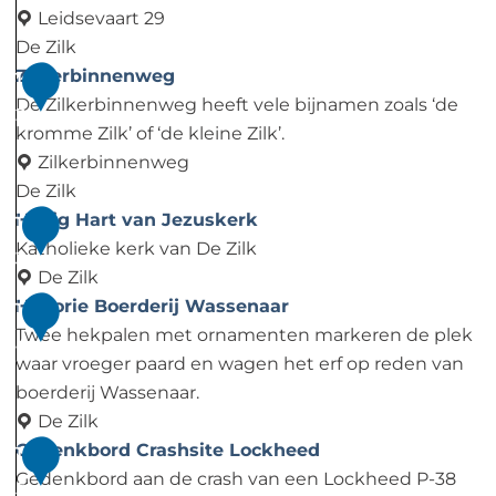
j
n
k
e
e
Leidsevaart 29
V
h
e
n
k
De Zilk
r
o
r
d
v
D
Zilkerbinnenweg
1
e
r
k
a
a
e
De Zilkerbinnenweg heeft vele bijnamen zoals ‘de
2
d
s
m
a
S
kromme Zilk’ of ‘de kleine Zilk’.
e
t
r
c
Zilkerbinnenweg
b
t
h
De Zilk
e
H
e
Z
Heilig Hart van Jezuskerk
1
s
a
i
i
Katholieke kerk van De Zilk
3
t
a
d
l
De Zilk
r
i
k
H
Historie Boerderij Wassenaar
1
l
n
e
e
Twee hekpalen met ornamenten markeren de plek
4
e
g
r
i
waar vroeger paard en wagen het erf op reden van
m
s
b
l
boerderij Wassenaar.
-
p
i
i
De Zilk
L
a
n
g
H
Gedenkbord Crashsite Lockheed
1
e
a
n
H
i
Gedenkbord aan de crash van een Lockheed P-38
5