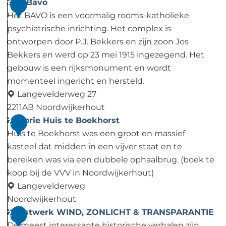
s
s
e
e
S
Sint Bavo
1
s
i
g
n
a
Het BAVO is een voormalig rooms-katholieke
9
e
t
h
n
psychiatrische inrichting. Het complex is
n
e
o
c
ontworpen door P.J. Bekkers en zijn zoon Jos
a
L
e
t
Bekkers en werd op 23 mei 1915 ingezegend. Het
a
o
k
a
gebouw is een rijksmonument en wordt
r
c
M
momenteel ingericht en hersteld.
k
a
Langevelderweg 27
h
r
2211AB Noordwijkerhout
e
i
S
Historie Huis te Boekhorst
2
e
a
i
Huis te Boekhorst was een groot en massief
0
d
n
kasteel dat midden in een vijver staat en te
t
bereiken was via een dubbele ophaalbrug. (boek te
B
koop bij de VVV in Noordwijkerhout)
a
Langevelderweg
v
Noordwijkerhout
o
H
Kunstwerk WIND, ZONLICHT & TRANSPARANTIE
2
i
De meest interessante historische verhalen zijn