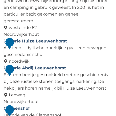
n
d
gebouwd in 1926. Dijkenburg is lange tijd als hotel
e
en camping in gebruik geweest. In 2001 is het in
n
particulier bezit gekomen en geheel
k
gerestaureerd.
b
westeinde 82
o
Noordwijkerhout
r
D
Historie Huize Leeuwenhorst
5
d
i
Achter dit idyllische doorkijkje gaat een bewogen
:
j
geschiedenis schuil.
H
k
noordwijk
a
e
H
Historie Abdij Leeuwenhorst
6
l
n
i
Er is een beetje gesmokkeld met de geschiedenis
i
b
s
bij deze rustieke stenen toegangsmarkering. De
f
u
t
hekpijlers horen namelijk bij Huize Leeuwenhorst.
a
r
o
Leeweg
x
g
r
Noordwijkerhout
s
i
H
Clemenshof
7
t
e
i
Historie van de Clemenshof