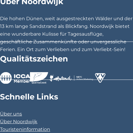
Über Noordwijk
S
S
S
o
Z
e
e
e
r
O
i
i
i
Die hohen Dünen, weit ausgestreckten Wälder und der
s
N
t
t
t
13 km lange Sandstrand als Blickfang. Noordwijk bietet
t
L
e
e
e
eine wunderbare Kulisse für Tagesausflüge,
I
t
t
t
geschäftliche Zusammenkünfte oder unvergessliche
C
e
e
e
Ferien. Ein Ort zum Verlieben und zum Verliebt-Sein!
H
i
i
i
Qualitätszeichen
T
l
l
l
&
e
e
e
T
n
n
n
R
a
a
a
>
>
>
A
u
u
u
Schnelle Links
N
f
f
f
S
F
X
P
P
Über uns
a
i
A
Über Noordwijk
c
n
R
Touristeninformation
e
t