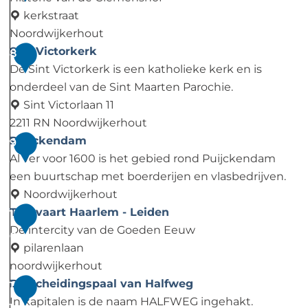
o
H
s
kerkstraat
r
u
t
Noordwijkerhout
t
i
o
C
Sint Victorkerk
8
n
z
r
l
De Sint Victorkerk is een katholieke kerk en is
e
e
i
e
onderdeel van de Sint Maarten Parochie.
e
L
e
m
Sint Victorlaan 11
r
e
A
e
2211 RN Noordwijkerhout
o
e
b
n
S
Puijckendam
9
p
u
d
s
i
Al ver voor 1600 is het gebied rond Puijckendam
b
w
i
h
n
een buurtschap met boerderijen en vlasbedrijven.
o
e
j
o
t
Noordwijkerhout
e
n
L
f
V
P
Trekvaart Haarlem - Leiden
1
r
h
e
i
u
De intercity van de Goeden Eeuw
0
d
o
e
c
i
pilarenlaan
e
r
u
t
j
noordwijkerhout
r
s
w
o
c
T
De Scheidingspaal van Halfweg
1
i
t
e
r
k
r
In kapitalen is de naam HALFWEG ingehakt.
1