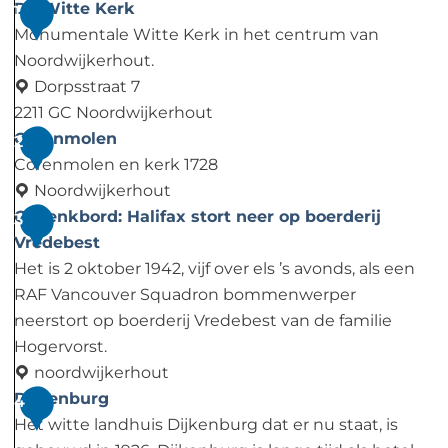
De Witte Kerk
1
Monumentale Witte Kerk in het centrum van
Noordwijkerhout.
Dorpsstraat 7
2211 GC Noordwijkerhout
D
Corenmolen
2
e
Corenmolen en kerk 1728
W
Noordwijkerhout
i
C
Gedenkbord: Halifax stort neer op boerderij
3
t
o
Vredebest
t
r
Het is 2 oktober 1942, vijf over els ’s avonds, als een
e
e
RAF Vancouver Squadron bommenwerper
K
n
neerstort op boerderij Vredebest van de familie
e
m
Hogervorst.
r
o
noordwijkerhout
k
l
G
Dijkenburg
4
e
e
Het witte landhuis Dijkenburg dat er nu staat, is