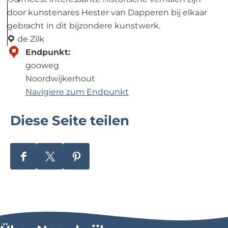
1
s
door kunstenares Hester van Dapperen bij elkaar
t
gebracht in dit bijzondere kunstwerk.
o
de Zilk
r
K
Endpunkt:
i
u
gooweg
e
n
Noordwijkerhout
H
s
Navigiere zum Endpunkt
u
t
Diese Seite teilen
i
w
s
e
t
r
e
k
D
D
D
B
W
i
i
i
o
I
e
e
e
e
N
s
s
s
k
D
e
e
e
h
,