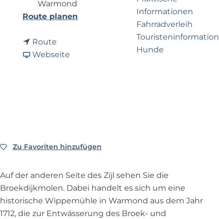
e
p
Warmond
Informationen
r
a
b
Route planen
Fahrradverleih
n
g
i
Touristeninformation
e
e
b
s
Route
Hunde
h
i
a
B
Webseite
m
s
b
r
e
B
B
o
Business Noordwijk
n
r
r
e
Travel Trade
?
o
o
k
e
e
d
k
k
i
d
d
j
Zu Favoriten hinzufügen
Zu Favoriten hinzufügen
i
i
k
j
j
m
Auf der anderen Seite des Zijl sehen Sie die
k
k
o
Broekdijkmolen. Dabei handelt es sich um eine
m
m
l
historische Wippemühle in Warmond aus dem Jahr
o
o
e
1712, die zur Entwässerung des Broek- und