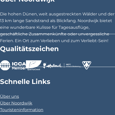
S
S
S
e
e
e
Die hohen Dünen, weit ausgestreckten Wälder und der
i
i
i
13 km lange Sandstrand als Blickfang. Noordwijk bietet
t
t
t
eine wunderbare Kulisse für Tagesausflüge,
e
e
e
geschäftliche Zusammenkünfte oder unvergessliche
t
t
t
Ferien. Ein Ort zum Verlieben und zum Verliebt-Sein!
e
e
e
Qualitätszeichen
i
i
i
l
l
l
e
e
e
n
n
n
>
>
>
a
a
a
Schnelle Links
u
u
u
f
f
f
Über uns
F
X
P
Über Noordwijk
a
i
Touristeninformation
c
n