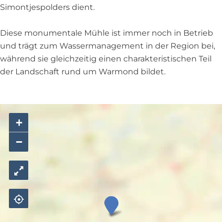
l
l
n
Simontjespolders dient.
e
e
n
n
Diese monumentale Mühle ist immer noch in Betrieb
und trägt zum Wassermanagement in der Region bei,
während sie gleichzeitig einen charakteristischen Teil
der Landschaft rund um Warmond bildet.
+
−
B
r
o