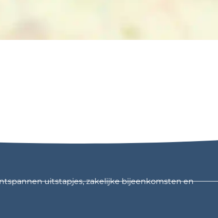
ntspannen uitstapjes, zakelijke bijeenkomsten en