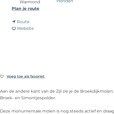
Honden
Warmond
e
n
Plan je route
a
n
a
Route
a
v
r
Website
a
a
B
r
n
r
B
B
o
r
r
e
o
o
k
e
e
d
k
k
i
Voeg toe als favoriet
Voeg toe als favoriet
d
d
j
i
i
k
Aan de andere kant van de Zijl zie je de Broekdijkmole
j
j
m
Broek- en Simontjespolder.
k
k
o
m
m
l
Deze monumentale molen is nog steeds actief en draagt