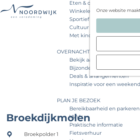
Eten & drinken
Onze website maak
Winkelen
Sportief & actief
G
Cultuur & musea
a
Met kinderen
n
a
OVERNACHTEN
a
Bekijk aanbod
r
Bijzonder overnachten
d
Deals & arrangementen
e
Inspiratie voor een weeken
h
o
PLAN JE BEZOEK
m
Bereikbaarheid en parkeren
e
Broekdijkmolen
VVV's
p
Praktische informatie
a
Fietsverhuur
Broekpolder 1
g