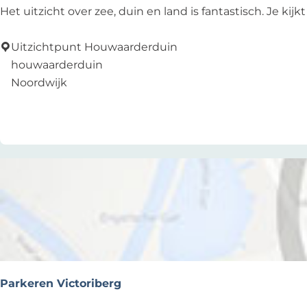
U
Het uitzicht over zee, duin en land is fantastisch. Je kij
i
t
Uitzichtpunt Houwaarderduin
z
houwaarderduin
i
Noordwijk
c
Zu Favoriten hinzufügen
Zu Favoriten hinzufügen
h
t
p
u
n
t
H
o
u
w
Parkeren Victoriberg
a