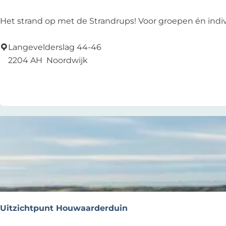
S
Het strand op met de Strandrups! Voor groepen én indiv
t
r
Langevelderslag 44-46
a
2204 AH
Noordwijk
n
Zu Favoriten hinzufügen
Zu Favoriten hinzufügen
d
r
u
p
s
Uitzichtpunt Houwaarderduin