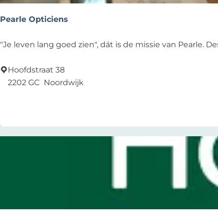
d
v
Pearle Opticiens
a
a
P
"Je leven lang goed zien", dát is de missie van Pearle.
r
e
d
a
Hoofdstraat 38
e
r
2202 GC
Noordwijk
r
l
Zu Favoriten hinzufügen
Zu Favoriten hinzufügen
s
e
O
p
t
i
c
i
e
n