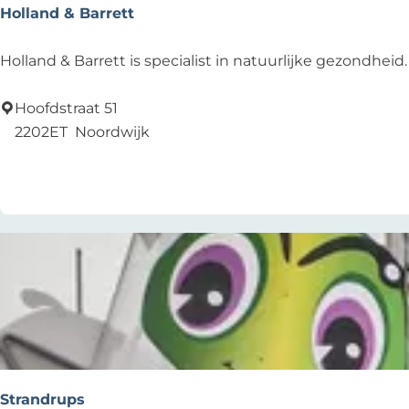
s
Holland & Barrett
H
Holland & Barrett is specialist in natuurlijke gezondheid.
o
l
Hoofdstraat 51
l
2202ET
Noordwijk
a
Zu Favoriten hinzufügen
Zu Favoriten hinzufügen
n
d
&
B
a
r
r
e
t
t
Strandrups