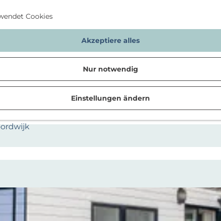
wendet Cookies
Akzeptiere alles
Nur notwendig
Standorte
Einstellungen ändern
n
oordwijk