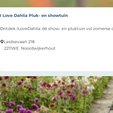
h
t
e
I Love Dahlia Pluk- en showtuin
r
I
Ontdek ILoveDahlia: dé show- en pluktuin vol zomerse dahl
L
o
Leidsevaart 218
v
2211WE
Noordwijkerhout
e
Voeg toe als favoriet
Voeg toe als favoriet
D
a
h
l
i
a
P
l