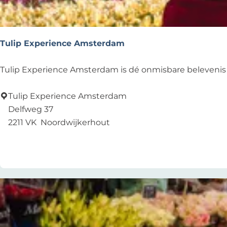
Tulip Experience Amsterdam
T
Tulip Experience Amsterdam is dé onmisbare belevenis 
u
l
Tulip Experience Amsterdam
i
Delfweg 37
p
2211 VK
Noordwijkerhout
E
Voeg toe als favoriet
Voeg toe als favoriet
x
p
e
r
i
e