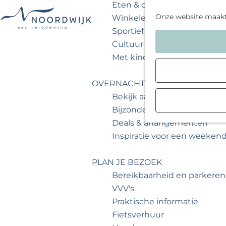
Eten & drinken
Onze website maak
Winkelen
Sportief & actief
G
Cultuur & musea
a
Met kinderen
n
a
OVERNACHTEN
a
Bekijk aanbod
r
Bijzonder overnachten
d
Deals & arrangementen
e
Inspiratie voor een weeken
h
o
PLAN JE BEZOEK
m
Bereikbaarheid en parkeren
e
VVV's
p
Praktische informatie
a
Fietsverhuur
g