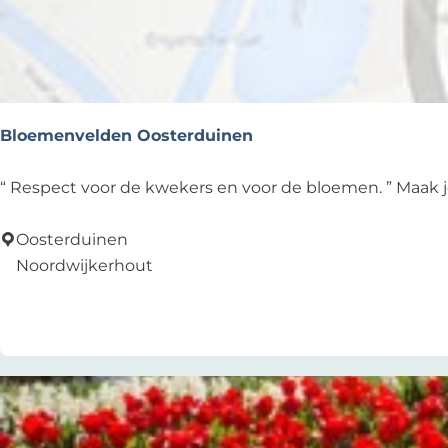
r
n
Bloemenvelden Oosterduinen
B
“ Respect voor de kwekers en voor de bloemen. ” Maak je
l
o
Oosterduinen
e
Noordwijkerhout
m
Voeg toe als favoriet
Voeg toe als favoriet
e
n
v
e
l
d