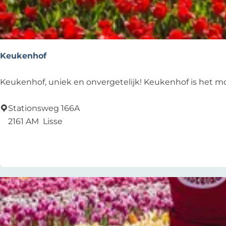
e
n
O
o
Keukenhof
s
t
K
Keukenhof, uniek en onvergetelijk! Keukenhof is het mooi
e
e
r
u
Stationsweg 166A
d
k
2161 AM
Lisse
u
e
Voeg toe als favoriet
Voeg toe als favoriet
i
n
n
h
e
o
n
f