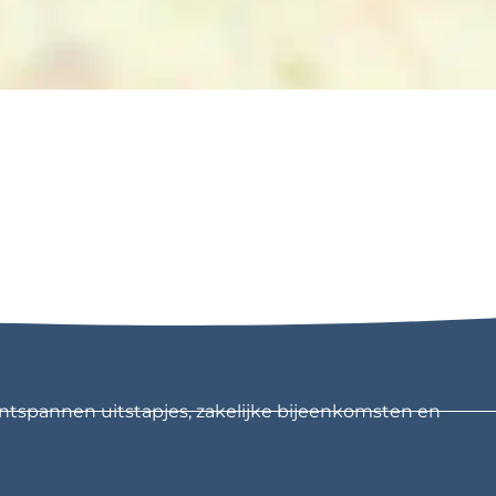
ntspannen uitstapjes, zakelijke bijeenkomsten en