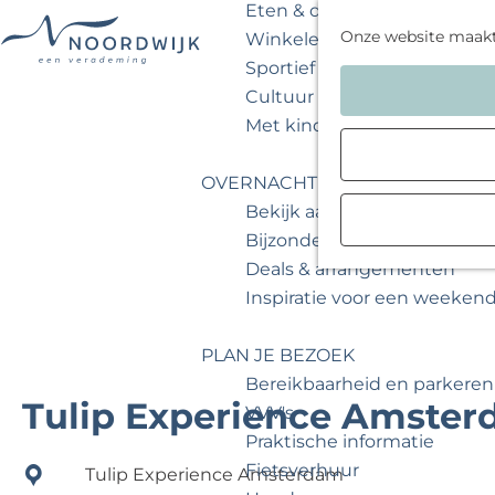
Eten & drinken
Onze website maak
Winkelen
Sportief & actief
G
Cultuur & musea
a
Met kinderen
n
a
OVERNACHTEN
a
Bekijk aanbod
r
Bijzonder overnachten
d
Deals & arrangementen
e
Inspiratie voor een weeken
h
o
PLAN JE BEZOEK
m
Bereikbaarheid en parkeren
e
Tulip Experience Amste
VVV's
p
Praktische informatie
a
Fietsverhuur
Tulip Experience Amsterdam
g