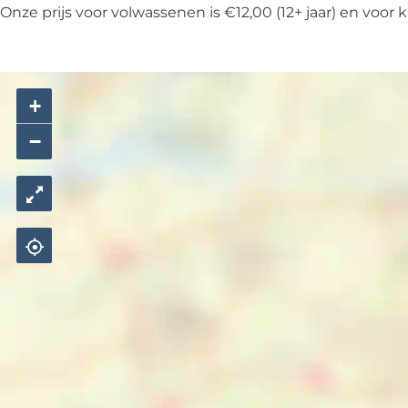
s
m
Onze prijs voor volwassenen is €12,00 (12+ jaar) en voor ki
t
s
e
t
r
e
d
r
+
a
d
−
m
a
m