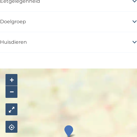
Eetgelegenheid
Doelgroep
Huisdieren
+
−
P
a