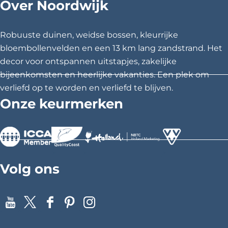
Over Noordwijk
e
d
d
d
t
e
e
e
j
z
z
z
e
Robuuste duinen, weidse bossen, kleurrijke
e
e
e
bloembollenvelden en een 13 km lang zandstrand. Het
p
p
p
decor voor ontspannen uitstapjes, zakelijke
a
a
a
bijeenkomsten en heerlijke vakanties. Een plek om
g
g
g
verliefd op te worden en verliefd te blijven.
i
i
i
Onze keurmerken
n
n
n
a
a
a
o
o
o
p
p
p
>
>
>
F
X
P
Volg ons
a
i
c
n
e
t
Y
X
F
P
I
b
e
o
a
i
n