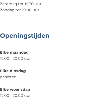
j
i
r
t
Zaterdag tot 19:30 uur
e
e
i
j
Zondag tot 19:00 uur
t
e
e
j
t
e
j
e
Openingstijden
Elke maandag
12.00 - 20.00 uur
Elke dinsdag
gesloten
Elke woensdag
12.00 - 20.00 uur