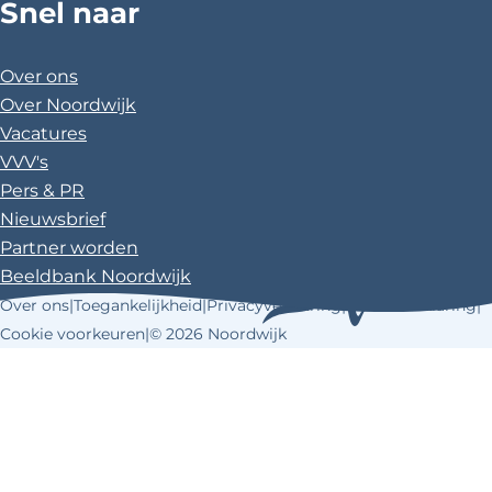
o
r
Snel naar
u
c
n
s
o
e
T
e
t
t
k
s
u
b
e
a
Over ons
t
b
o
r
g
Over Noordwijk
e
o
e
r
Vacatures
k
s
a
VVV's
t
m
Pers & PR
Nieuwsbrief
Partner worden
Beeldbank Noordwijk
Over ons
|
Toegankelijkheid
|
Privacyverklaring
|
Cookieverklaring
|
Cookie voorkeuren
|
© 2026 Noordwijk