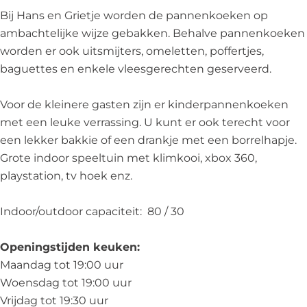
h
k
e
n
Bij Hans en Grietje worden de pannenkoeken op
u
e
k
h
ambachtelijke wijze gebakken. Behalve pannenkoeken
i
n
e
u
worden er ook uitsmijters, omeletten, poffertjes,
s
h
n
i
baguettes en enkele vleesgerechten geserveerd.
j
u
h
s
e
i
u
j
Voor de kleinere gasten zijn er kinderpannenkoeken
H
s
i
e
met een leuke verrassing. U kunt er ook terecht voor
a
j
s
H
een lekker bakkie of een drankje met een borrelhapje.
n
e
j
a
Grote indoor speeltuin met klimkooi, xbox 360,
s
H
e
n
playstation, tv hoek enz.
e
a
H
s
n
n
a
e
Indoor/outdoor capaciteit: 80 / 30
G
s
n
n
r
e
s
G
Openingstijden keuken:
i
n
e
r
Maandag tot 19:00 uur
e
G
n
i
Woensdag tot 19:00 uur
t
r
G
e
Vrijdag tot 19:30 uur