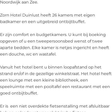
n
u
D
n
Noordwijk aan Zee.
l
i
u
l
u
n
i
u
Zorn Hotel Duinlust heeft 26 kamers met eigen
s
l
n
s
badkamer en een uitgebreid ontbijtbuffet.
t
u
l
t
s
u
Er zijn comfort en budgetkamers. U kunt bij boeking
t
s
opgeven of u een tweepersoonsbed wenst of twee
t
aparte bedden. Elke kamer is netjes ingericht en heeft
een douche, wc en wastafel.
Vanuit het hotel bent u binnen loopafstand op het
strand en/of in de gezellige winkelstraat. Het hotel heeft
een lounge met een kleine bibliotheek, een
speelruimte met een pooltafel een restaurant met een
goed ontbijtbuffet.
Er is een niet overdekte fietsenstalling met afsluitbaar