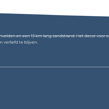
nvelden en een 13 km lang zandstrand. Het decor voor o
 verliefd te blijven.