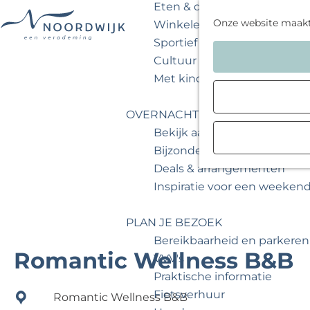
Eten & drinken
Onze website maak
Winkelen
Sportief & actief
G
Cultuur & musea
a
Met kinderen
n
a
OVERNACHTEN
a
Bekijk aanbod
r
Bijzonder overnachten
d
Deals & arrangementen
e
Inspiratie voor een weeken
h
o
PLAN JE BEZOEK
m
Bereikbaarheid en parkeren
e
Romantic Wellness B&B
VVV's
p
Praktische informatie
a
Fietsverhuur
Romantic Wellness B&B
g