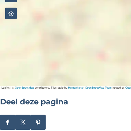
Leaflet
|
©
OpenStreetMap
contributors, Tiles style by
Humanitarian OpenStreetMap Team
hosted by
Ope
Deel deze pagina
D
D
D