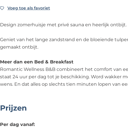
l
e
W
c
l
R
m
n
l
e
W
n
Voeg toe als favoriet
Voeg toe als favoriet
o
R
e
l
l
e
e
m
o
s
n
l
l
s
a
m
Design zomerhuisje met privé sauna en heerlijk ontbijt.
s
e
n
l
s
n
a
B
s
e
n
B
t
n
Geniet van het lange zandstrand en de bloeiende tulpen
&
s
s
e
&
i
t
gemaakt ontbijt.
B
B
s
s
B
c
i
&
B
s
W
c
Meer dan een Bed & Breakfast
B
&
B
e
W
Romantic Wellness B&B combineert het comfort van een 
B
&
l
e
staat 24 uur per dag tot je beschikking. Word wakker m
B
l
l
wens. En dat alles op slechts tien minuten lopen van e
n
l
e
n
s
e
Prijzen
s
s
B
s
Per dag vanaf: