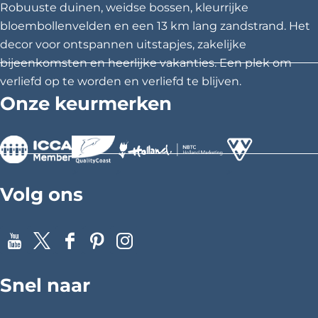
z
z
z
Robuuste duinen, weidse bossen, kleurrijke
e
e
e
bloembollenvelden en een 13 km lang zandstrand. Het
p
p
p
decor voor ontspannen uitstapjes, zakelijke
a
a
a
bijeenkomsten en heerlijke vakanties. Een plek om
g
g
g
verliefd op te worden en verliefd te blijven.
i
i
i
Onze keurmerken
n
n
n
a
a
a
o
o
o
p
p
p
>
>
>
F
X
P
Volg ons
a
i
c
n
e
t
Y
X
F
P
I
b
e
o
a
i
n
o
r
Snel naar
u
c
n
s
o
e
T
e
t
t
k
s