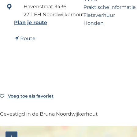
?
e
Havenstraat 3436
Praktische informatie
2211 EH Noordwijkerhout
Fietsverhuur
n
Plan je route
Honden
a
n
a
Route
Voor partners
a
r
Zakelijk Noordwijk
a
P
Travel Trade
r
i
P
n
i
a
n
u
a
t
Voeg toe als favoriet
Voeg toe als favoriet
u
o
t
m
Gevestigd in de Bruna Noordwijkerhout
o
a
m
a
a
t