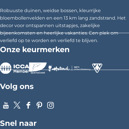
e
e
e
z
z
z
0
Robuuste duinen, weidse bossen, kleurrijke
e
e
e
bloembollenvelden en een 13 km lang zandstrand. Het
H
p
p
p
decor voor ontspannen uitstapjes, zakelijke
o
a
a
a
bijeenkomsten en heerlijke vakanties. Een plek om
g
g
g
verliefd op te worden en verliefd te blijven.
t
i
i
i
Onze keurmerken
e
n
n
n
a
a
a
l
o
o
o
p
p
p
>
>
>
F
X
P
Volg ons
a
i
c
n
e
t
Y
X
F
P
I
b
e
o
a
i
n
o
r
Snel naar
u
c
n
s
o
e