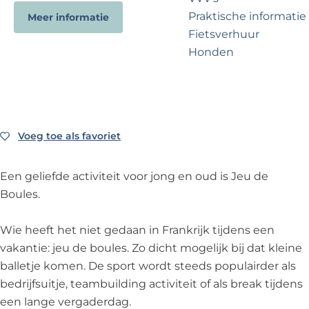
?
e
Praktische informatie
Meer informatie
Fietsverhuur
Honden
Voor partners
Zakelijk Noordwijk
Travel Trade
Voeg toe als favoriet
Voeg toe als favoriet
Een geliefde activiteit voor jong en oud is Jeu de
Boules.
Wie heeft het niet gedaan in Frankrijk tijdens een
vakantie: jeu de boules. Zo dicht mogelijk bij dat kleine
balletje komen. De sport wordt steeds populairder als
bedrijfsuitje, teambuilding activiteit of als break tijdens
een lange vergaderdag.