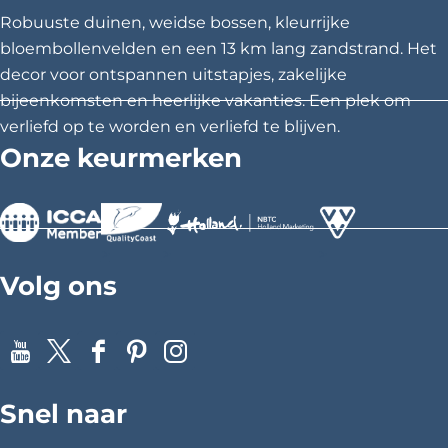
z
z
z
T
Robuuste duinen, weidse bossen, kleurrijke
e
e
e
bloembollenvelden en een 13 km lang zandstrand. Het
e
p
p
p
decor voor ontspannen uitstapjes, zakelijke
s
a
a
a
bijeenkomsten en heerlijke vakanties. Een plek om
g
g
g
verliefd op te worden en verliefd te blijven.
p
i
i
i
Onze keurmerken
e
n
n
n
a
a
a
l
o
o
o
d
p
p
p
>
>
>
F
X
P
u
Volg ons
a
i
y
c
n
e
t
n
Y
X
F
P
I
b
e
o
a
i
n
\
o
r
Snel naar
u
c
n
s
o
e
u
T
e
t
t