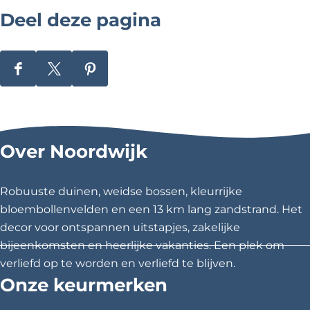
n
Deel deze pagina
\
u
D
D
D
0
e
e
e
0
e
e
e
l
l
l
2
Over Noordwijk
d
d
d
0
e
e
e
z
z
z
T
Robuuste duinen, weidse bossen, kleurrijke
e
e
e
bloembollenvelden en een 13 km lang zandstrand. Het
e
p
p
p
decor voor ontspannen uitstapjes, zakelijke
s
a
a
a
bijeenkomsten en heerlijke vakanties. Een plek om
g
g
g
verliefd op te worden en verliefd te blijven.
p
i
i
i
Onze keurmerken
e
n
n
n