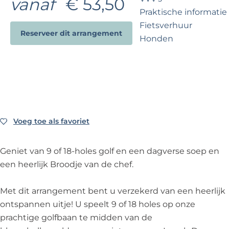
vanaf
€ 53,50
?
e
Praktische informatie
Fietsverhuur
Reserveer dit arrangement
Honden
Voor partners
Zakelijk Noordwijk
Travel Trade
Voeg toe als favoriet
Voeg toe als favoriet
Geniet van 9 of 18-holes golf en een dagverse soep en
een heerlijk Broodje van de chef.
Met dit arrangement bent u verzekerd van een heerlijk
ontspannen uitje! U speelt 9 of 18 holes op onze
prachtige golfbaan te midden van de