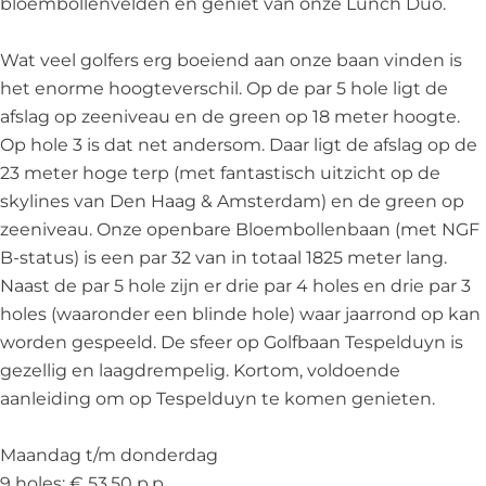
bloembollenvelden en geniet van onze Lunch Duo.
Wat veel golfers erg boeiend aan onze baan vinden is
het enorme hoogteverschil. Op de par 5 hole ligt de
afslag op zeeniveau en de green op 18 meter hoogte.
Op hole 3 is dat net andersom. Daar ligt de afslag op de
23 meter hoge terp (met fantastisch uitzicht op de
skylines van Den Haag & Amsterdam) en de green op
zeeniveau. Onze openbare Bloembollenbaan (met NGF
B-status) is een par 32 van in totaal 1825 meter lang.
Naast de par 5 hole zijn er drie par 4 holes en drie par 3
holes (waaronder een blinde hole) waar jaarrond op kan
worden gespeeld. De sfeer op Golfbaan Tespelduyn is
gezellig en laagdrempelig. Kortom, voldoende
aanleiding om op Tespelduyn te komen genieten.
Maandag t/m donderdag
9 holes: € 53,50 p.p