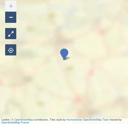
+
−
G
o
l
f
b
a
a
Leaflet
|
©
OpenStreetMap
contributors, Tiles style by
Humanitarian OpenStreetMap Team
hosted by
OpenStreetMap France