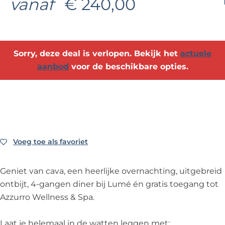
vanaf
€ 240,00
e
Sorry, deze deal is verlopen. Bekijk het
actuele
aanbod
voor de beschikbare opties.
Voeg toe als favoriet
Voeg toe als favoriet
Geniet van cava, een heerlijke overnachting, uitgebreid
ontbijt, 4-gangen diner bij Lumé én gratis toegang tot
Azzurro Wellness & Spa.
Laat je helemaal in de watten leggen met: