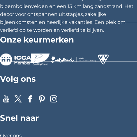
d
bloembollenvelden en een 13 km lang zandstrand. Het
decor voor ontspannen uitstapjes, zakelijke
e
bijeenkomsten en heerlijke vakanties. Een plek om
\
verliefd op te worden en verliefd te blijven.
Onze keurmerken
u
0
0
>
>
>
2
Volg ons
0
D
Y
X
F
P
I
u
o
a
i
n
Snel naar
u
c
n
s
i
T
e
t
t
n
u
b
e
a
Over ons