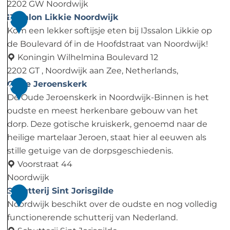
t
2202 GW Noordwijk
o
B
IJssalon Likkie Noordwijk
3
r
e
Kom een lekker softijsje eten bij IJssalon Likkie op
e
a
de Boulevard óf in de Hoofdstraat van Noordwijk!
n
c
Koningin Wilhelmina Boulevard 12
N
h
2202 GT , Noordwijk aan Zee, Netherlands,
o
c
I
Oude Jeroenskerk
4
o
l
J
De Oude Jeroenskerk in Noordwijk-Binnen is het
r
u
s
oudste en meest herkenbare gebouw van het
d
b
s
dorp. Deze gotische kruiskerk, genoemd naar de
w
O
a
heilige martelaar Jeroen, staat hier al eeuwen als
i
.
l
stille getuige van de dorpsgeschiedenis.
j
o
Voorstraat 44
k
n
Noordwijk
L
O
Schutterij Sint Jorisgilde
5
i
u
Noordwijk beschikt over de oudste en nog volledig
k
d
functionerende schutterij van Nederland.