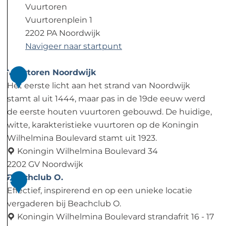
Vuurtoren
Vuurtorenplein 1
2202 PA Noordwijk
Navigeer naar startpunt
Vuurtoren Noordwijk
1
Het eerste licht aan het strand van Noordwijk
stamt al uit 1444, maar pas in de 19de eeuw werd
de eerste houten vuurtoren gebouwd. De huidige,
witte, karakteristieke vuurtoren op de Koningin
Wilhelmina Boulevard stamt uit 1923.
Koningin Wilhelmina Boulevard 34
2202 GV Noordwijk
V
Beachclub O.
2
u
Effectief, inspirerend en op een unieke locatie
u
vergaderen bij Beachclub O.
r
Koningin Wilhelmina Boulevard strandafrit 16 - 17