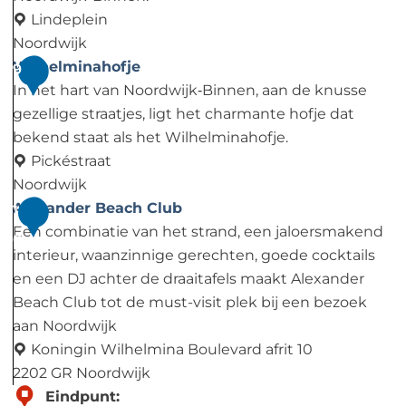
o
e
a
Lindeplein
r
i
n
Noordwijk
i
n
H
L
Wilhelminahofje
9
s
O
o
i
In het hart van Noordwijk‑Binnen, aan de knusse
g
f
l
n
gezellige straatjes, ligt het charmante hofje dat
i
f
l
d
bekend staat als het Wilhelminahofje.
l
e
a
e
Pickéstraat
d
m
n
n
Noordwijk
e
d
p
W
Alexander Beach Club
1
l
i
Een combinatie van het strand, een jaloersmakend
0
e
l
interieur, waanzinnige gerechten, goede cocktails
i
h
en een DJ achter de draaitafels maakt Alexander
n
e
Beach Club tot de must-visit plek bij een bezoek
l
aan Noordwijk
m
Koningin Wilhelmina Boulevard afrit 10
i
2202 GR Noordwijk
n
A
Eindpunt: