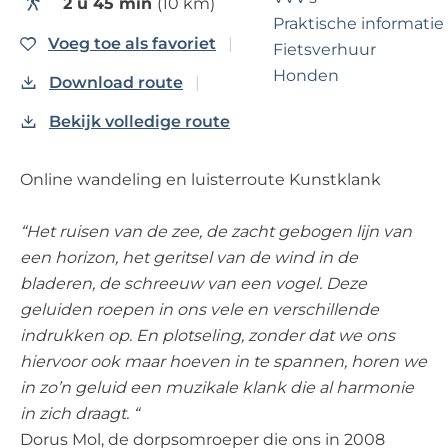
?
2 u 45 min
(10 km)
e
Praktische informatie
Voeg toe als favoriet
Voeg toe als favoriet
Fietsverhuur
Honden
Download route
Bekijk volledige route
Voor partners
Zakelijk Noordwijk
Online wandeling en luisterroute Kunstklank
Travel Trade
“Het ruisen van de zee, de zacht gebogen lijn van
een horizon, het geritsel van de wind in de
bladeren, de schreeuw van een vogel. Deze
geluiden roepen in ons vele en verschillende
indrukken op. En plotseling, zonder dat we ons
hiervoor ook maar hoeven in te spannen, horen we
in zo’n geluid een muzikale klank die al harmonie
in zich draagt. “
Dorus Mol, de dorpsomroeper die ons in 2008