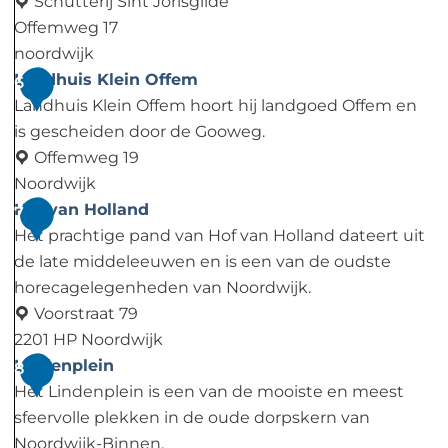
k
e
Schutterij Sint Jorisgilde
i
J
Offemweg 17
e
e
noordwijk
N
r
S
Landhuis Klein Offem
6
o
o
c
Landhuis Klein Offem hoort hij landgoed Offem en
o
e
h
is gescheiden door de Gooweg.
r
n
u
Offemweg 19
d
s
t
Noordwijk
w
k
t
L
Hof van Holland
7
i
e
e
a
Het prachtige pand van Hof van Holland dateert uit
j
r
r
n
de late middeleeuwen en is een van de oudste
k
k
i
d
horecagelegenheden van Noordwijk.
j
h
Voorstraat 79
S
u
2201 HP Noordwijk
i
i
H
Lindenplein
8
n
s
o
Het Lindenplein is een van de mooiste en meest
t
K
f
sfeervolle plekken in de oude dorpskern van
J
l
v
Noordwijk-Binnen.