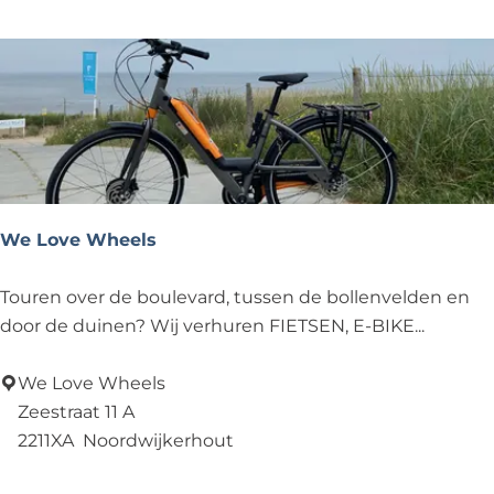
e
o
n
o
t
t
s
e
r
)
v
e
We Love Wheels
r
h
W
Touren over de boulevard, tussen de bollenvelden en
u
e
door de duinen? Wij verhuren FIETSEN, E-BIKE...
u
L
r
o
We Love Wheels
N
v
Zeestraat 11 A
o
e
2211XA
Noordwijkerhout
o
W
Voeg toe als favoriet
Voeg toe als favoriet
r