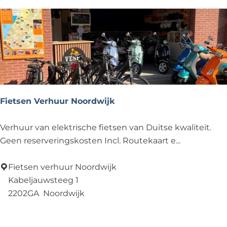
r
V
e
r
h
u
u
r
Fietsen Verhuur Noordwijk
N
o
F
Verhuur van elektrische fietsen van Duitse kwaliteit.
o
i
Geen reserveringskosten Incl. Routekaart e...
r
e
d
t
Fietsen verhuur Noordwijk
w
s
Kabeljauwsteeg 1
i
e
2202GA
Noordwijk
j
n
Voeg toe als favoriet
Voeg toe als favoriet
k
V
-