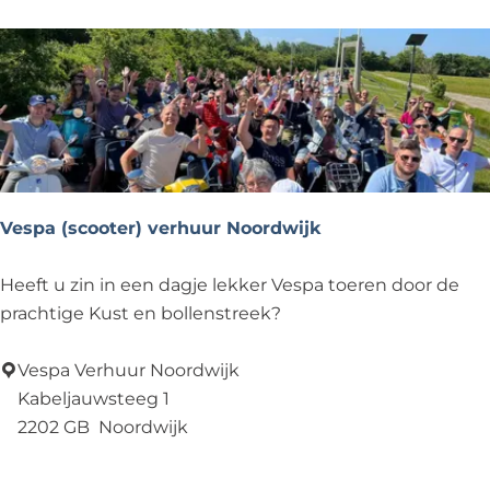
e
S
r
P
h
E
u
V
u
/
r
N
N
o
o
o
Vespa (scooter) verhuur Noordwijk
o
r
r
d
V
Heeft u zin in een dagje lekker Vespa toeren door de
d
w
e
prachtige Kust en bollenstreek?
w
i
s
i
j
p
Vespa Verhuur Noordwijk
j
k
a
Kabeljauwsteeg 1
k
-
(
2202 GB
Noordwijk
E
s
Voeg toe als favoriet
Voeg toe als favoriet
v
c