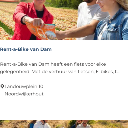
e
-
R
e
n
t
a
Rent-a-Bike van Dam
b
i
R
Rent-a-Bike van Dam heeft een fiets voor elke
k
e
gelegenheid. Met de verhuur van fietsen, E-bikes, t...
e
n
t
Landouwplein 10
-
Noordwijkerhout
a
Voeg toe als favoriet
Voeg toe als favoriet
-
B
i