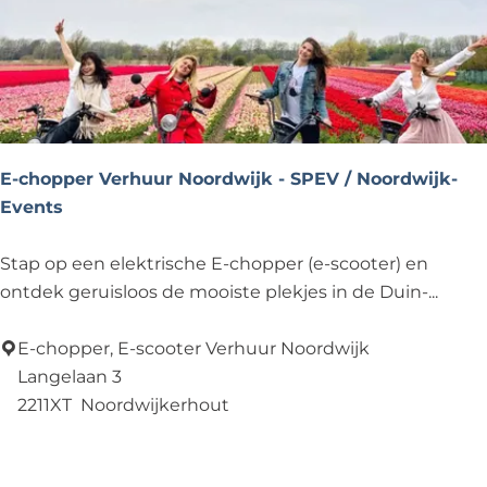
e
r
B
o
l
l
E-chopper Verhuur Noordwijk - SPEV / Noordwijk-
e
Events
n
s
E
Stap op een elektrische E-chopper (e-scooter) en
t
-
ontdek geruisloos de mooiste plekjes in de Duin-...
r
c
e
h
E-chopper, E-scooter Verhuur Noordwijk
e
o
Langelaan 3
k
p
2211XT
Noordwijkerhout
p
Voeg toe als favoriet
Voeg toe als favoriet
e