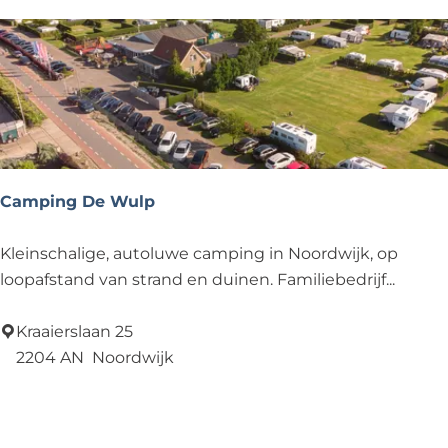
p
s
a
r
k
d
e
W
u
Camping De Wulp
l
p
C
Kleinschalige, autoluwe camping in Noordwijk, op
a
loopafstand van strand en duinen. Familiebedrijf...
m
p
Kraaierslaan 25
i
2204 AN
Noordwijk
n
Voeg toe als favoriet
Voeg toe als favoriet
g
D