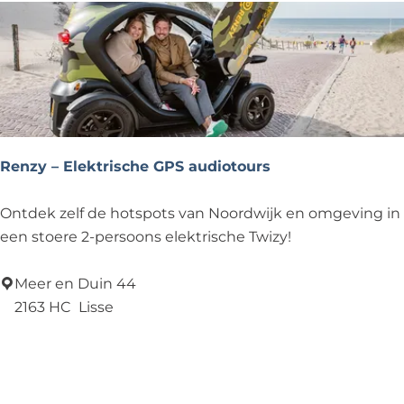
e
W
u
l
p
Renzy – Elektrische GPS audiotours
R
Ontdek zelf de hotspots van Noordwijk en omgeving in
e
een stoere 2-persoons elektrische Twizy!
n
z
Meer en Duin 44
y
2163 HC
Lisse
–
Voeg toe als favoriet
Voeg toe als favoriet
E
l
e