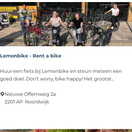
h
.
u
.
u
r
N
o
o
Lemonbike - Rent a bike
r
d
L
Huur een fiets bij Lemonbike en steun meteen een
w
e
goed doel. Don't worry, bike happy! Het grootst...
i
m
j
o
Nieuwe Offemweg 2a
k
n
2201 AP
Noordwijk
b
Voeg toe als favoriet
Voeg toe als favoriet
i
k