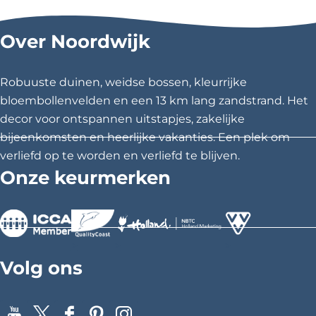
k
t
Over Noordwijk
r
i
Robuuste duinen, weidse bossen, kleurrijke
s
bloembollenvelden en een 13 km lang zandstrand. Het
c
decor voor ontspannen uitstapjes, zakelijke
h
bijeenkomsten en heerlijke vakanties. Een plek om
e
verliefd op te worden en verliefd te blijven.
G
Onze keurmerken
P
S
a
u
>
>
>
d
Volg ons
i
o
t