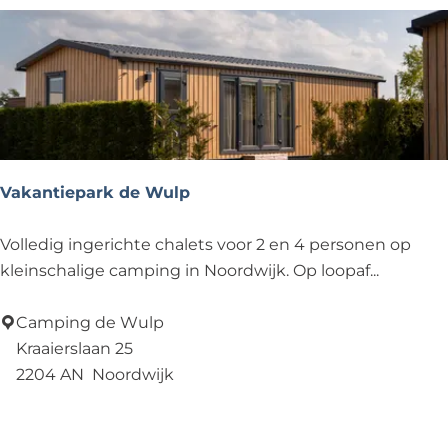
n
t
e
l
e
k
t
Vakantiepark de Wulp
r
i
V
Volledig ingerichte chalets voor 2 en 4 personen op
s
a
kleinschalige camping in Noordwijk. Op loopaf...
c
k
h
a
Camping de Wulp
e
n
Kraaierslaan 25
f
t
2204 AN
Noordwijk
i
i
Voeg toe als favoriet
Voeg toe als favoriet
e
e
t