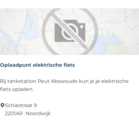
i
n
d
f
i
e
t
s
Oplaadpunt elektrische fiets
e
n
O
Bij tankstation Peut Abswoude kun je je elektrische
p
fiets opladen.
l
a
Schiestraat 9
a
2201AR
Noordwijk
d
Voeg toe als favoriet
Voeg toe als favoriet
p
u