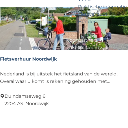
?
e
e
Praktische informatie
n
Fietsverhuur
k
o
Honden
e
p
n
z
Voor partners
Zakelijk Noordwijk
o
Travel Trade
Fietsverhuur Noordwijk
e
k
F
Nederland is bij uitstek het fietsland van de wereld.
i
Overal waar u komt is rekening gehouden met...
n
e
a
t
Duindamseweg 6
a
s
2204 AS
Noordwijk
v
Voeg toe als favoriet
Voeg toe als favoriet
r
e
.
r