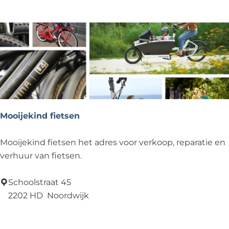
h
d
e
w
e
i
l
j
s
k
Mooijekind fietsen
M
Mooijekind fietsen het adres voor verkoop, reparatie en
o
verhuur van fietsen.
o
i
Schoolstraat 45
j
2202 HD
Noordwijk
e
Voeg toe als favoriet
Voeg toe als favoriet
k