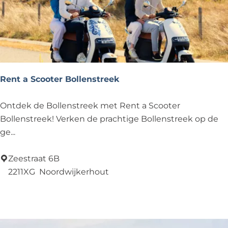
k
e
v
a
n
D
Rent a Scooter Bollenstreek
a
m
R
Ontdek de Bollenstreek met Rent a Scooter
e
Bollenstreek! Verken de prachtige Bollenstreek op de
n
ge...
t
a
Zeestraat 6B
S
2211XG
Noordwijkerhout
c
Voeg toe als favoriet
Voeg toe als favoriet
o
o
t