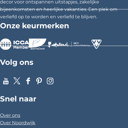
decor voor ontspannen uitstapjes, zakelijke
j
D
bijeenkomsten en heerlijke vakanties. Een plek om
e
verliefd op te worden en verliefd te blijven.
T
Onze keurmerken
u
l
p
e
r
i
>
>
>
j
Volg ons
Y
X
F
P
I
o
a
i
n
Snel naar
u
c
n
s
T
e
t
t
u
b
e
a
Over ons
b
o
r
g
Over Noordwijk