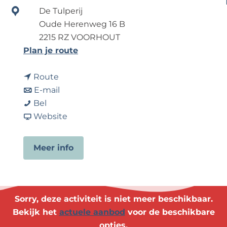
e
De Tulperij
Oude Herenweg 16 B
2215 RZ VOORHOUT
n
Plan je route
a
n
a
Route
a
n
r
E-mail
T
a
a
T
Bel
u
r
a
v
u
Website
l
T
r
a
l
p
u
T
n
p
Meer info
e
l
u
T
e
n
p
l
u
n
e
e
p
l
e
x
n
e
p
x
Sorry, deze activiteit is niet meer beschikbaar.
c
e
n
e
c
Bekijk het
actuele aanbod
voor de beschikbare
u
x
e
n
u
opties.