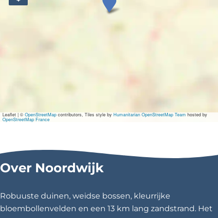
u
l
p
e
n
e
x
c
u
r
s
i
e
Leaflet
|
©
OpenStreetMap
contributors, Tiles style by
Humanitarian OpenStreetMap Team
hosted by
e
OpenStreetMap France
n
p
l
u
k
Over Noordwijk
t
u
i
Robuuste duinen, weidse bossen, kleurrijke
n
b
bloembollenvelden en een 13 km lang zandstrand. Het
i