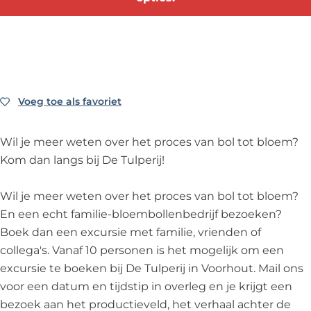
r
c
x
e
r
s
u
c
x
s
i
r
u
c
i
e
s
r
u
e
e
i
s
r
e
n
e
i
s
n
Voeg toe als favoriet
Voeg toe als favoriet
p
e
e
i
p
l
n
e
e
l
Wil je meer weten over het proces van bol tot bloem?
u
p
n
e
u
Kom dan langs bij De Tulperij!
k
l
p
n
k
t
u
l
p
t
Wil je meer weten over het proces van bol tot bloem?
u
k
u
l
u
En een echt familie-bloembollenbedrijf bezoeken?
i
t
k
u
i
Boek dan een excursie met familie, vrienden of
n
u
t
k
n
collega's. Vanaf 10 personen is het mogelijk om een
b
i
u
t
b
excursie te boeken bij De Tulperij in Voorhout. Mail ons
i
n
i
u
i
voor een datum en tijdstip in overleg en je krijgt een
j
b
n
i
j
bezoek aan het productieveld, het verhaal achter de