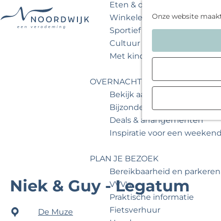
Eten & drinken
Onze website maak
Winkelen
Sportief & actief
G
Cultuur & musea
a
Met kinderen
n
a
OVERNACHTEN
a
Bekijk aanbod
r
Bijzonder overnachten
d
Deals & arrangementen
e
Inspiratie voor een weeken
h
o
PLAN JE BEZOEK
m
Bereikbaarheid en parkeren
e
Niek & Guy - Legatum
VVV's
p
Praktische informatie
a
Fietsverhuur
De Muze
g