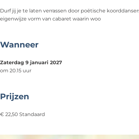
g
L
-
y
g
a
e
L
-
a
Durf jij je te laten verrassen door poëtische koorddan
t
g
e
L
t
eigenwijze vorm van cabaret waarin woo
u
a
g
e
u
m
t
a
g
m
u
t
a
Wanneer
m
u
t
m
u
Zaterdag 9 januari 2027
m
om 20.15 uur
Prijzen
€ 22,50 Standaard