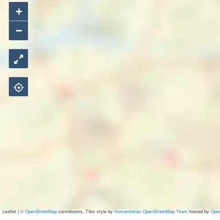
+
−
Leaflet
|
©
OpenStreetMap
contributors, Tiles style by
Humanitarian OpenStreetMap Team
hosted by
Ope