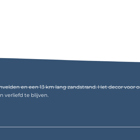
nvelden en een 13 km lang zandstrand. Het decor voor o
 verliefd te blijven.