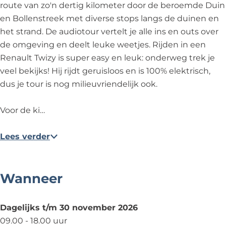
route van zo'n dertig kilometer door de beroemde Duin
n
v
s
t
n
en Bollenstreek met diverse stops langs de duinen en
N
a
v
s
N
het strand. De audiotour vertelt je alle ins en outs over
o
n
a
v
o
de omgeving en deelt leuke weetjes. Rijden in een
o
N
n
a
o
Renault Twizy is super easy en leuk: onderweg trek je
r
o
N
n
r
veel bekijks! Hij rijdt geruisloos en is 100% elektrisch,
d
o
o
N
d
dus je tour is nog milieuvriendelijk ook.
w
r
o
o
w
i
d
r
o
i
Voor de ki…
j
w
d
r
j
k
i
w
d
k
Lees verder
e
j
i
w
e
n
k
j
i
n
o
e
k
j
o
Wanneer
m
n
e
k
m
g
o
n
e
g
Dagelijks t/m 30 november 2026
e
m
o
n
e
09.00 - 18.00 uur
v
g
m
o
v