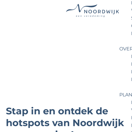
G
a
n
a
OVE
a
r
d
e
h
o
PLAN
m
e
Stap in en ontdek de
p
hotspots van Noordwijk
a
g