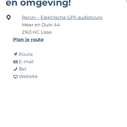
en omgeving!
e
Renzy – Elektrische GPS audiotours
Meer en Duin 44
2163 HC Lisse
n
Plan je route
a
n
a
Route
a
n
r
E-mail
S
a
a
S
Bel
t
r
a
v
t
Website
a
S
r
a
a
p
t
S
n
p
i
a
t
S
i
n
p
a
t
n
e
i
p
a
e
n
n
i
p
n