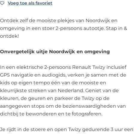
o
e
n
i
o
Voeg toe als favoriet
Voeg toe als favoriet
n
n
e
n
n
t
o
n
e
t
Ontdek zelf de mooiste plekjes van Noordwijk en
d
n
o
n
d
omgeving in een stoer 2-persoons autootje. Stap in &
e
t
n
o
e
ontdek!
k
d
t
n
k
d
e
d
t
d
Onvergetelijk uitje Noordwijk en omgeving
e
k
e
d
e
h
d
k
e
h
In een elektrische 2-persoons Renault Twizy inclusief
o
e
d
k
o
GPS navigatie en audiogids, verken je samen met de
t
h
e
d
t
kids op eigen tempo één van de mooiste en
s
o
h
e
s
kleurrijkste streken van Nederland. Geniet van de
p
t
o
h
p
kleuren, de geuren en parkeer de Twizy op de
o
s
t
o
o
aangegeven stops om de bezienswaardigheden van
t
p
s
t
t
dichtbij te bewonderen en te fotograferen.
s
o
p
s
s
v
t
o
p
v
Je rijdt in de stoere en open Twizy gedurende 3 uur een
a
s
t
o
a