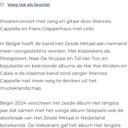
t
M
e
d
t
Voeg toe als favoriet
Voeg toe als favoriet
a
e
M
e
a
a
t
e
M
a
theaterconcert met zang en gitaar door Wannes
l
a
t
e
l
Cappelle en Frans Grapperhaus met cello
-
a
a
t
-
E
l
a
a
E
In België hoeft de band Het Zesde Metaal aan niemand
v
-
l
a
v
meer voorgesteld te worden. Met klassiekers als
e
E
-
l
e
Ploegsteert, Naar De Wuppe en Tid Van Ton, en
n
v
E
-
n
bejubelde en bekroonde albums als Nie Voe Kinders en
t
e
v
E
t
Calais is de Vlaamse band rond zanger Wannes
u
n
e
v
u
Cappelle niet meer weg te denken uit het
s
t
n
e
s
muzieklandschap.
s
u
t
n
s
e
s
u
t
e
Begin 2024 verscheen het zesde album Het langste
n
s
s
u
n
jaar dat samen met het vorige album Skepsels ook de
o
e
s
s
o
doorbraak van Het Zesde Metaal in Nederland
n
n
e
s
n
betekende. De Volkskrant gaf het album Het langste