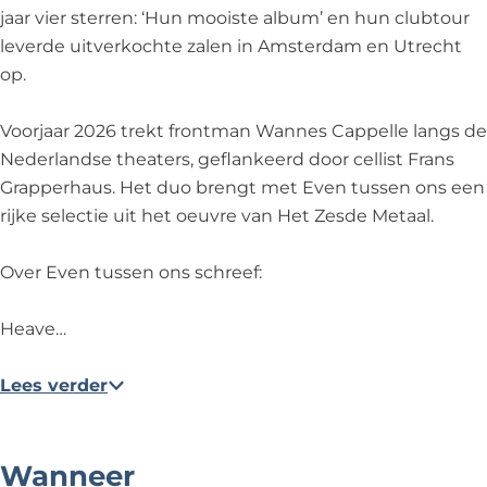
s
o
n
e
s
jaar vier sterren: ‘Hun mooiste album’ en hun clubtour
n
o
n
leverde uitverkochte zalen in Amsterdam en Utrecht
s
n
o
op.
s
n
s
Voorjaar 2026 trekt frontman Wannes Cappelle langs de
Nederlandse theaters, geflankeerd door cellist Frans
Grapperhaus. Het duo brengt met Even tussen ons een
rijke selectie uit het oeuvre van Het Zesde Metaal.
Over Even tussen ons schreef:
Heave…
Lees verder
Wanneer