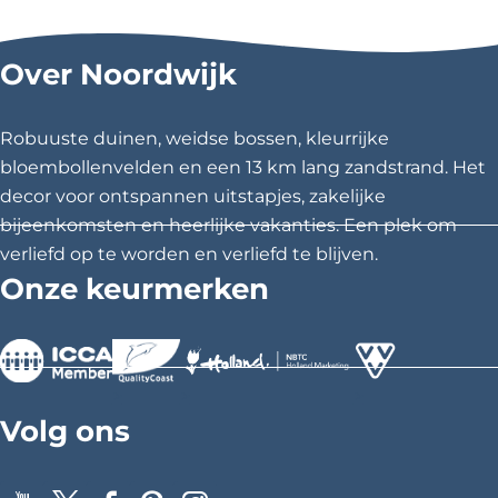
n
e
e
e
o
l
l
l
n
Over Noordwijk
s
d
d
d
e
e
e
z
z
z
Robuuste duinen, weidse bossen, kleurrijke
e
e
e
bloembollenvelden en een 13 km lang zandstrand. Het
p
p
p
decor voor ontspannen uitstapjes, zakelijke
a
a
a
bijeenkomsten en heerlijke vakanties. Een plek om
g
g
g
verliefd op te worden en verliefd te blijven.
i
i
i
Onze keurmerken
n
n
n
a
a
a
o
o
o
p
p
p
>
>
>
F
X
P
Volg ons
a
i
c
n