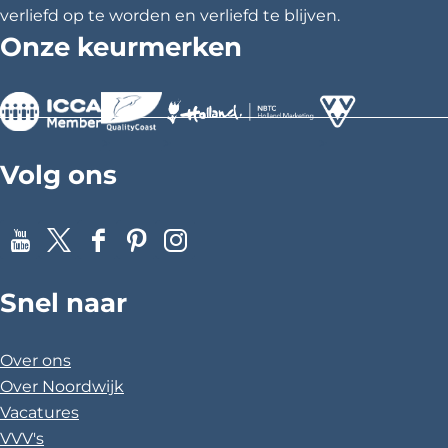
o
verliefd op te worden en verliefd te blijven.
r
Onze keurmerken
t
u
s
>
>
>
Volg ons
Y
X
F
P
I
o
a
i
n
Snel naar
u
c
n
s
T
e
t
t
u
b
e
a
Over ons
b
o
r
g
Over Noordwijk
e
o
e
r
Vacatures
k
s
a
VVV's