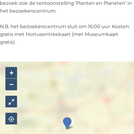
bezoek ook de tentoonstelling ‘Planten en Planeten’ in
H
d
j
i
H
het bezoekerscentrum.
o
e
d
j
o
r
H
e
d
r
N.B. het bezoekerscentrum sluit om 16:00 uur. Kosten:
t
o
H
e
t
gratis met Hortusentreekaart (met Museumkaart
u
r
o
H
u
gratis)
s
t
r
o
s
u
t
r
s
u
t
s
u
+
s
−
L
a
n