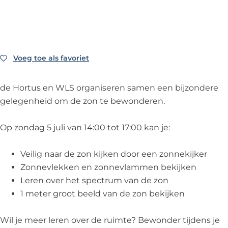
e
j
i
l
e
Z
k
j
i
Z
o
e
k
j
o
n
Z
e
k
n
n
o
Z
e
n
Voeg toe als favoriet
Voeg toe als favoriet
e
n
o
Z
e
k
n
n
o
k
de Hortus en WLS organiseren samen een bijzondere
i
e
n
n
i
gelegenheid om de zon te bewonderen.
j
k
e
n
j
k
i
k
e
k
Op zondag 5 juli van 14:00 tot 17:00 kan je:
d
j
i
k
d
a
k
j
i
a
Veilig naar de zon kijken door een zonnekijker
g
d
k
j
g
Zonnevlekken en zonnevlammen bekijken
b
a
d
k
b
Leren over het spectrum van de zon
i
g
a
d
i
1 meter groot beeld van de zon bekijken
j
b
g
a
j
d
i
b
g
d
Wil je meer leren over de ruimte? Bewonder tijdens je
e
j
i
b
e