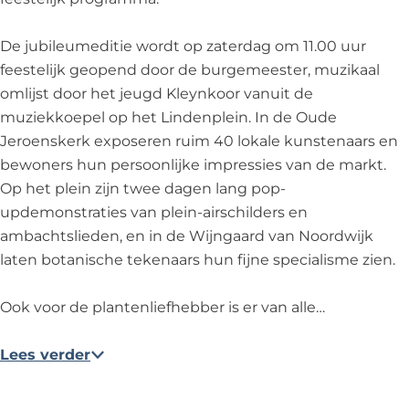
a
j
j
r
n
a
a
a
:
d
De jubileumeditie wordt op zaterdag om 11.00 uur
r
a
a
e
e
feestelijk geopend door de burgemeester, muzikaal
:
r
r
e
n
omlijst door het jeugd Kleynkoor vanuit de
e
:
:
n
-
muziekkoepel op het Lindenplein. In de Oude
e
e
e
e
4
Jeroenskerk exposeren ruim 40 lokale kunstenaars en
n
e
e
x
0
bewoners hun persoonlijke impressies van de markt.
e
n
n
t
j
Op het plein zijn twee dagen lang pop-
x
e
e
r
a
updemonstraties van plein-airschilders en
t
x
x
a
a
ambachtslieden, en in de Wijngaard van Noordwijk
r
t
t
f
r
laten botanische tekenaars hun fijne specialisme zien.
a
r
r
e
:
f
a
a
e
e
Ook voor de plantenliefhebber is er van alle…
e
f
f
s
e
e
e
e
t
n
Lees verder
s
e
e
e
e
t
s
s
l
x