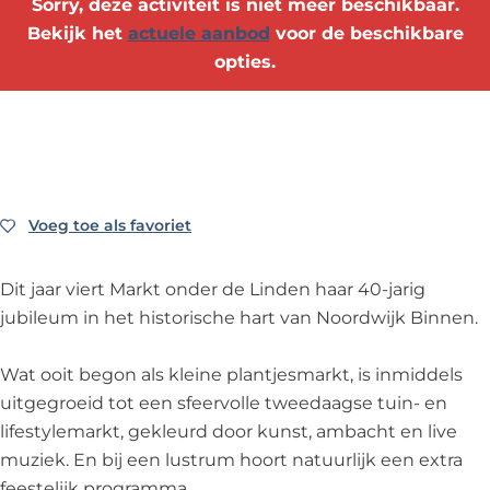
Sorry, deze activiteit is niet meer beschikbaar.
o
t
t
d
o
Bekijk het
actuele aanbod
voor de beschikbare
n
o
o
e
o
opties.
d
n
n
r
k
e
d
d
d
M
r
e
e
e
a
d
r
r
L
r
e
d
d
i
k
L
e
e
n
t
Voeg toe als favoriet
Voeg toe als favoriet
i
L
L
d
o
n
i
i
e
n
Dit jaar viert Markt onder de Linden haar 40-jarig
d
n
n
n
d
jubileum in het historische hart van Noordwijk Binnen.
e
d
d
-
e
n
e
e
4
r
Wat ooit begon als kleine plantjesmarkt, is inmiddels
-
n
n
0
d
uitgegroeid tot een sfeervolle tweedaagse tuin- en
4
-
-
j
e
lifestylemarkt, gekleurd door kunst, ambacht en live
0
4
4
a
L
muziek. En bij een lustrum hoort natuurlijk een extra
j
0
0
a
i
feestelijk programma.