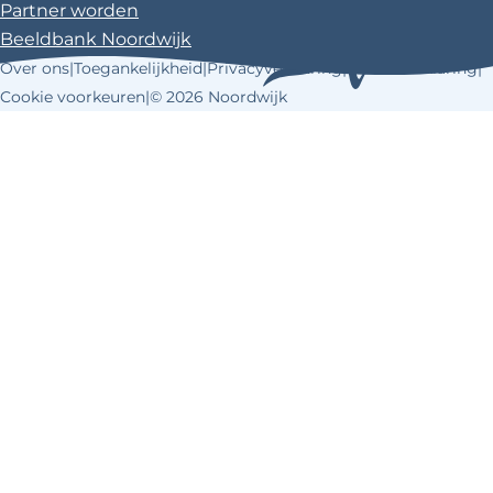
i
Partner worden
e
Beeldbank Noordwijk
!
Over ons
|
Toegankelijkheid
|
Privacyverklaring
|
Cookieverklaring
|
Cookie voorkeuren
|
© 2026 Noordwijk