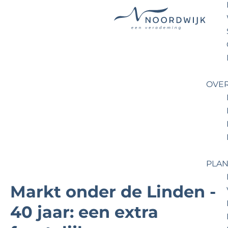
G
a
n
a
OVE
a
r
d
e
h
o
PLAN
m
e
Markt onder de Linden -
p
40 jaar: een extra
a
g