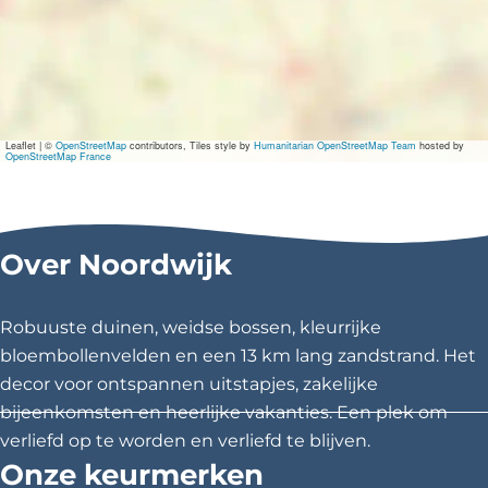
t
d
e
i
i
r
e
!
e
e
r
u
d
!
!
m
e
L
e
i
d
Leaflet
|
©
OpenStreetMap
contributors, Tiles style by
Humanitarian OpenStreetMap Team
hosted by
n
OpenStreetMap France
i
d
e
t
n
i
-
4
Over Noordwijk
e
0
!
j
a
Robuuste duinen, weidse bossen, kleurrijke
a
r
bloembollenvelden en een 13 km lang zandstrand. Het
:
decor voor ontspannen uitstapjes, zakelijke
e
e
bijeenkomsten en heerlijke vakanties. Een plek om
n
verliefd op te worden en verliefd te blijven.
e
Onze keurmerken
x