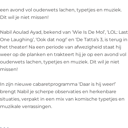
s
r
a
a
s
h
i
r
a
h
een avond vol ouderwets lachen, typetjes en muziek.
i
s
i
r
i
Dit wil je niet missen!
j
h
s
i
j
w
i
h
s
w
Nabil Aoulad Ayad, bekend van ‘Wie Is De Mol’, ‘LOL: Last
e
j
i
h
e
One Laughing’, ‘Ook dat nog!’ en ‘De Tatta’s 3, is terug in
e
w
j
i
e
het theater! Na een periode van afwezigheid staat hij
r
e
w
j
r
weer op de planken en trakteert hij je op een avond vol
!
e
e
w
!
ouderwets lachen, typetjes en muziek. Dit wil je niet
r
e
e
missen!
!
r
e
!
r
In zijn nieuwe cabaretprogramma ‘Daar is hij weer!’
!
brengt Nabil je scherpe observaties en herkenbare
situaties, verpakt in een mix van komische typetjes en
muzikale verrassingen.