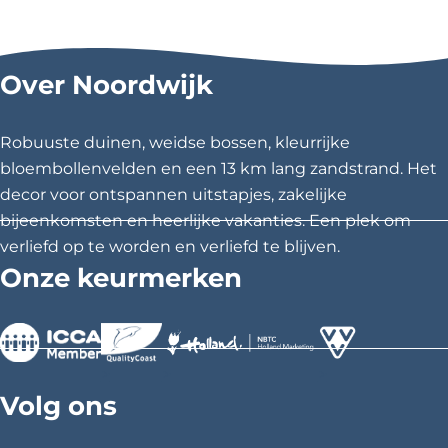
e
e
e
e
e
e
l
l
l
Over Noordwijk
d
d
d
e
e
e
z
z
z
Robuuste duinen, weidse bossen, kleurrijke
e
e
e
bloembollenvelden en een 13 km lang zandstrand. Het
p
p
p
decor voor ontspannen uitstapjes, zakelijke
a
a
a
bijeenkomsten en heerlijke vakanties. Een plek om
g
g
g
verliefd op te worden en verliefd te blijven.
i
i
i
Onze keurmerken
n
n
n
a
a
a
o
o
o
p
p
p
>
>
>
F
X
P
Volg ons
a
i
c
n