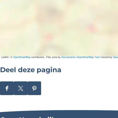
Leaflet
|
©
OpenStreetMap
contributors, Tiles style by
Humanitarian OpenStreetMap Team
hosted by
Ope
Deel deze pagina
D
D
D
e
e
e
e
e
e
l
l
l