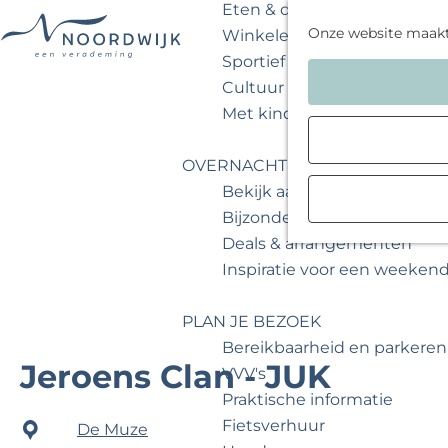
Eten & drinken
Onze website maak
Winkelen
Sportief & actief
G
Cultuur & musea
a
Met kinderen
n
a
OVERNACHTEN
a
Bekijk aanbod
r
Bijzonder overnachten
d
Deals & arrangementen
e
Inspiratie voor een weeken
h
o
PLAN JE BEZOEK
m
Bereikbaarheid en parkeren
e
Jeroens Clan - JUK
VVV's
p
Praktische informatie
a
Fietsverhuur
De Muze
g