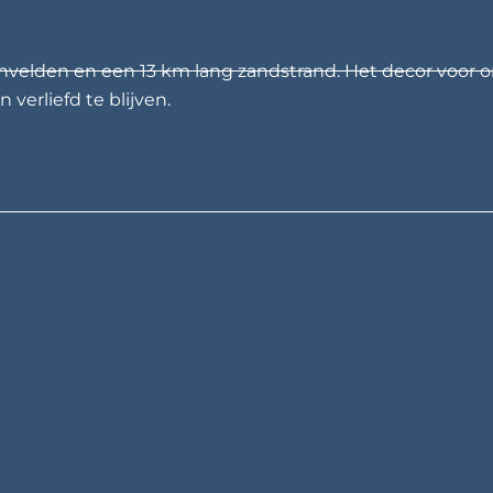
nvelden en een 13 km lang zandstrand. Het decor voor o
 verliefd te blijven.