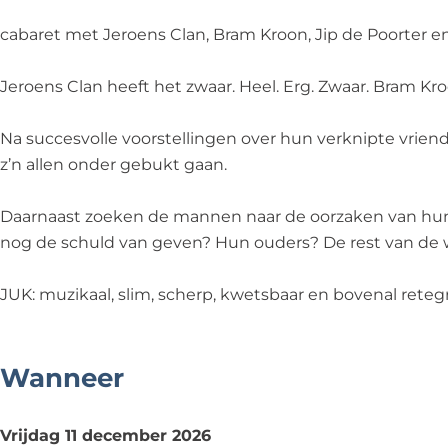
-
a
l
C
-
J
n
a
l
J
cabaret met Jeroens Clan, Bram Kroon, Jip de Poorter e
U
-
n
a
U
K
J
-
n
K
Jeroens Clan heeft het zwaar. Heel. Erg. Zwaar. Bram K
U
J
-
K
U
J
Na succesvolle voorstellingen over hun verknipte vriendsc
K
U
z’n allen onder gebukt gaan.
K
Daarnaast zoeken de mannen naar de oorzaken van hun e
nog de schuld van geven? Hun ouders? De rest van de w
JUK: muzikaal, slim, scherp, kwetsbaar en bovenal reteg
Wanneer
Vrijdag 11 december 2026